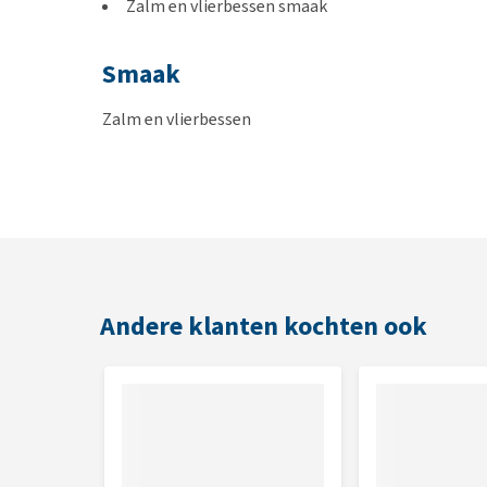
Zalm en vlierbessen smaak
Smaak
Zalm en vlierbessen
Inhoud
70 gram
Samenstelling
Andere klanten kochten ook
Gevogelte-eiwit* (18%), rijst, maïs, oliën en vetten
lamseiwit*, zalmmeel (4%), lignocellulose, gedroog
frambozen*, bosbessen*, vlierbessen* (0,27%), duind
schigera*, mariadistel, gist* (geëxtraheerd), arti
kamille, koriander, rozemarijn, salie, zoethoutwort