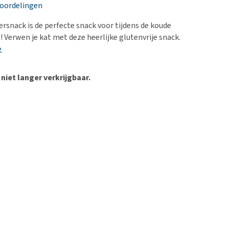
erproblemen
nd te zwaar wordt?
eoordelingen
derdom en dementie
lp! Mijn hond plast in
rsnack is de perfecte snack voor tijdens de koude
is. Wat nu?
ergewicht en conditie
Verwen je kat met deze heerlijke glutenvrije snack.
kijk alles
e
ieren, pezen en botten
uchtbaarheid
 niet langer verkrijgbaar.
kijk alles