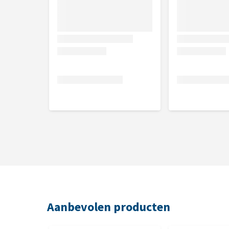
Analytische bestanddelen
Ruw eiwit 31,0%, ruw vet 16,0%, ruwe celstof 3,0%,
Nutritionele toevoegingsmiddel
Vitamine D (3a671) 880 IE, Taurine (3a370) 900 mg.
mg, zink (3b603, 3b606) 85 mg, mangaan (3b502) 21 
Aminozuren/kg: DL-methionine (3c301) 4300 mg. Ant
1b306(i).
Aanbevolen producten