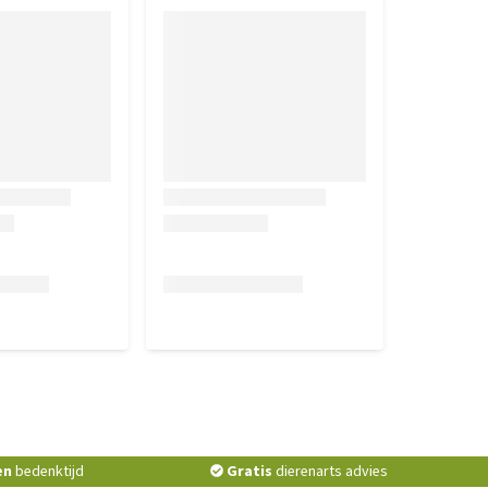
en
bedenktijd
Gratis
dierenarts advies