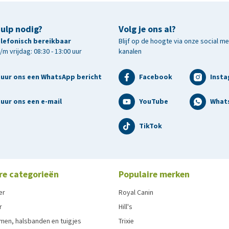
hulp nodig?
Volg je ons al?
telefonisch bereikbaar
Blijf op de hoogte via onze social m
m vrijdag: 08:30 - 13:00 uur
kanalen
tuur ons een WhatsApp bericht
Facebook
Inst
uur ons een e-mail
YouTube
What
TikTok
re categorieën
Populaire merken
er
Royal Canin
r
Hill's
men, halsbanden en tuigjes
Trixie