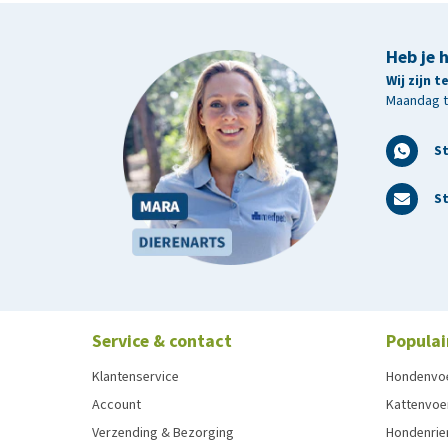
Heb je 
Wij zijn 
Maandag t/
S
St
Service & contact
Populai
Klantenservice
Hondenvo
Account
Kattenvoe
Verzending & Bezorging
Hondenrie