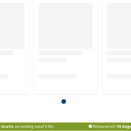
Gratis
verzending vanaf € 69,-
Retourneren?
30 dag