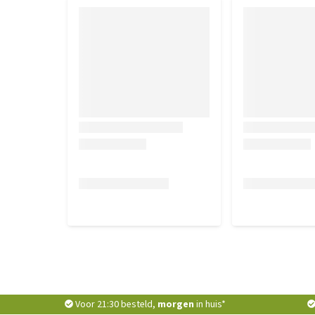
Voor 21:30 besteld,
morgen
in huis*