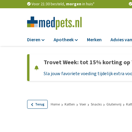
Voor 21:30 besteld,
morgen
in huis*
Dieren
Apotheek
Merken
Advies van
Voer
Apotheek
Trovet Week: tot 15% korting op
Hondenbrokken
Vlooien en teken
Sla jouw favoriete voeding tijdelijk extra voo
Natvoer
Ontworming
Dieetvoer
Medicijnen en
supplementen
Standaardvoer
Probiotica en we
Graanvrij honden
Terug
Home
Katten
Voer
Snacks
Glutenvrij
Kat
Vitamines en min
Puppyvoer en sna
Medische benodi
Glutenvrij honden