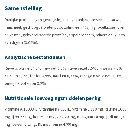
Samenstelling
Dierlijke proteïne (van gevogelte), maïs, kaantjes, tarwemeel, tarwe,
maïsmeel, gedroogde bietenpulp, zalmmeel (4%), lignocellulose, oliën
en vetten, gehydroliseerde proteïne, appeldroesem, mineralen, yucca
schidigera (0,04%).
Analytische bestanddelen
Ruwe proteïne 34,5%, ruw vet 9,5%, ruwe vezel 5,5%, ruwe as 7,0%,
calcium 1,1%, fosfor 0,9%, natrium 0,35%, omega 6-vetzuren 2,0%,
omega 3-vetzuren 0,2%.
Nutritionele toevoegingsmiddelen per kg
Vitamine A 15000 IE, vitamine D3 910 IE, vitamine E 110 mg, taurine 1000
mg, ijzer 55 mg, koper 12 mg, zink 70 mg, mangaan 14 mg, jodium 1,5
mg, seleen 0,2 mg, DL-methionine 4700 mg.