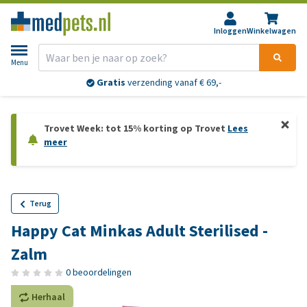
Inloggen
Winkelwagen
Menu
Gratis
verzending vanaf € 69,-
Trovet Week: tot 15% korting op Trovet
Lees
meer
Terug
Happy Cat Minkas Adult Sterilised -
Zalm
0 beoordelingen
Herhaal