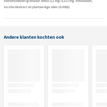
natriumseleniet-granulaat 3b802 0,1 mg) 0,152 mg. Antioxidant,
tocoferolextract uit plantaardige oliën 1b306(i).
Andere klanten kochten ook