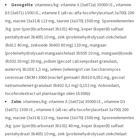
Gevogelte
: vitamines/kg: vitamine A (3a672a) 35000 I.E., vitamine
D3 (3a671) 1500 I.E., vitamine E (all rac-alfa-tocoferylacetaat 3a700) 200
mg, niacine (3a314) 123 mg, taurine (3a370) 1500 mg. Sporenelementen
/kg: ijzer (ijzer(II)carbonaat 3b101) 40 mg, koper (koper(II) sulfaat
pentahydraat 3b405) 10 mg, zink (proteïnehydrolysaat-zinkchelaat
3b612 40 mg, zinkoxide 3b603 80 mg) 120 mg, mangaan
(proteïnehydrolysaat-mangaanchelaat 3b505 10 mg, mangaan(II)oxide
3b502 20 mg) 30 mg, jodium (gecoat calciumjodaat-granulaat,
watervrij 3b203) 1,5 mg, seleen (seleengist van Saccharomyces
cerevisiae CNCM I-3060 (inactief gemaakt 3b810 0,052 mg, gecoat
natriumseleniet-granulaat 3b802 0,1 mg) 0,152 mg. Antioxidant,
tocoferolextract uit plantaardige oliën 1b306(i)
Zalm
: vitamines/kg: vitamine A (3a672a) 35000 I.E., vitamine D3
(3a671) 1500 I.E., vitamine E (all rac-alfa-tocoferylacetaat 3a700) 200
mg, niacine (3a314) 123 mg, taurine (3a370) 1500 mg. Sporenelementen
/kg: ijzer (ijzer(II)carbonaat 3b101) 40 mg, koper (koper(II) sulfaat
pentahydraat 3b405) 10 mg, zink (proteïnehydrolysaat-zinkchelaat