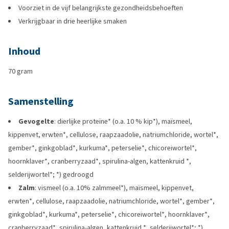
Voorziet in de vijf belangrijkste gezondheidsbehoeften
Verkrijgbaar in drie heerlijke smaken
Inhoud
70 gram
Samenstelling
Gevogelte
: dierlijke proteïne* (o.a. 10 % kip*), maïsmeel,
kippenvet, erwten*, cellulose, raapzaadolie, natriumchloride, wortel*,
gember*, ginkgoblad*, kurkuma*, peterselie*, chicoreiwortel*,
hoornklaver*, cranberryzaad*, spirulina-algen, kattenkruid *,
selderijwortel*; *) gedroogd
Zalm
: vismeel (o.a. 10% zalmmeel*), maïsmeel, kippenvet,
erwten*, cellulose, raapzaadolie, natriumchloride, wortel*, gember*,
ginkgoblad*, kurkuma*, peterselie*, chicoreiwortel*, hoornklaver*,
cranberryzaad*, spirulina-algen, kattenkruid *, selderijwortel*; *)