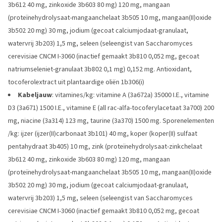
3b612 40 mg, zinkoxide 3b603 80 mg) 120 mg, mangaan
(proteïnehydrolysaat-mangaanchelaat 3b505 10 mg, mangaan(II)oxide
3b502 20 mg) 30 mg, jodium (gecoat calciumjodaat-granulaat,
watervrij 3b203) 1,5 mg, seleen (seleengist van Saccharomyces
cerevisiae CNCM I-3060 (inactief gemaakt 3b810 0,052 mg, gecoat
natriumseleniet-granulaat 3b802 0,1 mg) 0,152 mg. Antioxidant,
tocoferolextract uit plantaardige oliën 1b306(i)
Kabeljauw
: vitamines/kg: vitamine A (3a672a) 35000 I.E., vitamine
D3 (3a671) 1500 I.E., vitamine E (all rac-alfa-tocoferylacetaat 3a700) 200
mg, niacine (3a314) 123 mg, taurine (3a370) 1500 mg. Sporenelementen
/kg: ijzer (ijzer(II)carbonaat 3b101) 40 mg, koper (koper(II) sulfaat
pentahydraat 3b405) 10 mg, zink (proteïnehydrolysaat-zinkchelaat
3b612 40 mg, zinkoxide 3b603 80 mg) 120 mg, mangaan
(proteïnehydrolysaat-mangaanchelaat 3b505 10 mg, mangaan(II)oxide
3b502 20 mg) 30 mg, jodium (gecoat calciumjodaat-granulaat,
watervrij 3b203) 1,5 mg, seleen (seleengist van Saccharomyces
cerevisiae CNCM I-3060 (inactief gemaakt 3b810 0,052 mg, gecoat