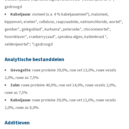
gedroogd
Kabeljauw
: vismeel (o.a. 4 % kabeljauwmeel*), maïsmeel,
kippenvet, erwten*, cellulose, raapzaadolie, natriumchloride, wortel*,
gember*, ginkgoblad*, kurkuma*, peterselie*, chicoreiwortel*,
hoornklaver*, cranberryzaad*, spirulina-algen, kattenkruid *,
selderijwortel*; *) gedroogd
Analytische bestanddelen
Gevogelte
: ruwe proteïne 39,0%, ruw vet 13,0%, ruwe vezels
2,0%, ruwe as 7,5%
Zalm
: ruwe proteïne 40,0%, ruw vet 14,0%, ruwe vezels 2,0%,
ruwe as 7,5%
Kabeljauw
: ruwe proteïne 39,0%, ruw vet 12,0%, ruwe vezels
2,0%, ruwe as 8,0%.
Additieven