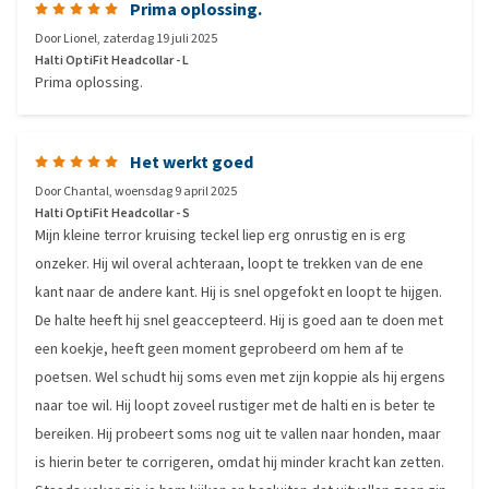
Prima oplossing.
Door
Lionel
,
zaterdag 19 juli 2025
Halti OptiFit Headcollar - L
Prima oplossing.
Het werkt goed
Door
Chantal
,
woensdag 9 april 2025
Halti OptiFit Headcollar - S
Mijn kleine terror kruising teckel liep erg onrustig en is erg
onzeker. Hij wil overal achteraan, loopt te trekken van de ene
kant naar de andere kant. Hij is snel opgefokt en loopt te hijgen.
De halte heeft hij snel geaccepteerd. Hij is goed aan te doen met
een koekje, heeft geen moment geprobeerd om hem af te
poetsen. Wel schudt hij soms even met zijn koppie als hij ergens
naar toe wil. Hij loopt zoveel rustiger met de halti en is beter te
bereiken. Hij probeert soms nog uit te vallen naar honden, maar
is hierin beter te corrigeren, omdat hij minder kracht kan zetten.