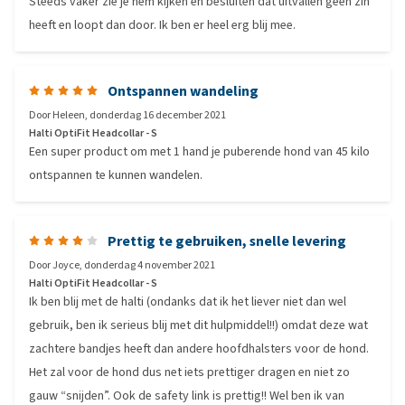
Steeds vaker zie je hem kijken en besluiten dat uitvallen geen zin
heeft en loopt dan door. Ik ben er heel erg blij mee.
Ontspannen wandeling
Door
Heleen
,
donderdag 16 december 2021
Halti OptiFit Headcollar - S
Een super product om met 1 hand je puberende hond van 45 kilo
ontspannen te kunnen wandelen.
Prettig te gebruiken, snelle levering
Door
Joyce
,
donderdag 4 november 2021
Halti OptiFit Headcollar - S
Ik ben blij met de halti (ondanks dat ik het liever niet dan wel
gebruik, ben ik serieus blij met dit hulpmiddel!!) omdat deze wat
zachtere bandjes heeft dan andere hoofdhalsters voor de hond.
Het zal voor de hond dus net iets prettiger dragen en niet zo
gauw “snijden”. Ook de safety link is prettig!! Wel ben ik van