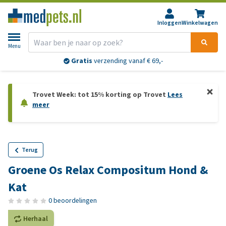
Inloggen
Winkelwagen
Menu
Gratis
verzending vanaf € 69,-
Trovet Week: tot 15% korting op Trovet
Lees
meer
Terug
Groene Os Relax Compositum Hond &
Kat
0 beoordelingen
Herhaal