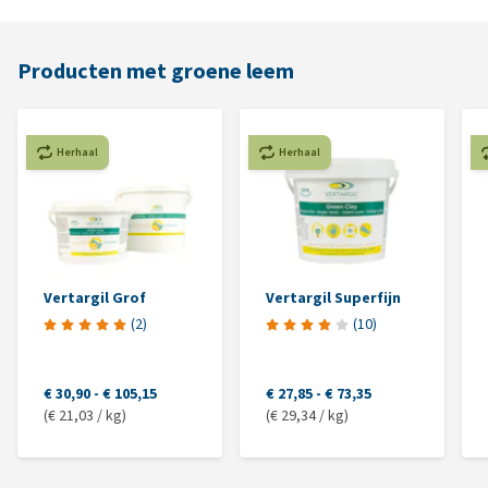
Producten met groene leem
Herhaal
Herhaal
Vertargil Grof
Vertargil Superfijn
(
2
)
(
10
)
€ 30,90
-
€ 105,15
€ 27,85
-
€ 73,35
(€ 21,03 / kg)
(€ 29,34 / kg)