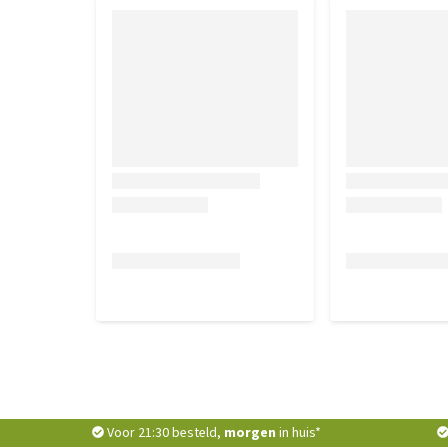
Voor 21:30 besteld,
morgen
in huis*