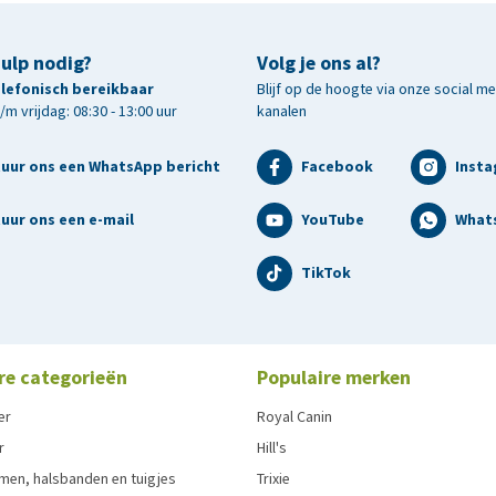
hulp nodig?
Volg je ons al?
telefonisch bereikbaar
Blijf op de hoogte via onze social m
m vrijdag: 08:30 - 13:00 uur
kanalen
tuur ons een WhatsApp bericht
Facebook
Inst
uur ons een e-mail
YouTube
What
TikTok
re categorieën
Populaire merken
er
Royal Canin
r
Hill's
men, halsbanden en tuigjes
Trixie