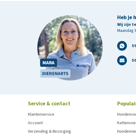
Heb je 
Wij zijn 
Maandag t/
S
St
Service & contact
Populai
Klantenservice
Hondenvo
Account
Kattenvoe
Verzending & Bezorging
Hondenrie