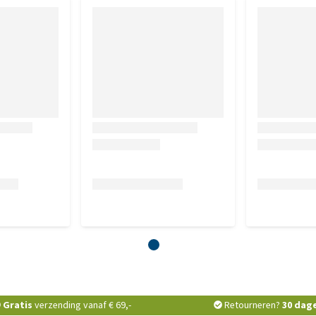
Gratis
verzending vanaf € 69,-
Retourneren?
30 dag