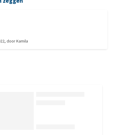
n zeggen
022
, door
Kamila