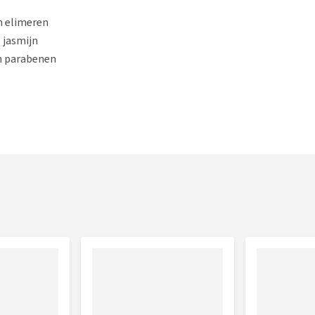
n elimeren
 jasmijn
en parabenen
en vleugje jasmijn
ray niet in de ogen. Bij kleine honden wordt er aangeraden
er.