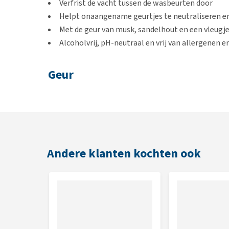
Verfrist de vacht tussen de wasbeurten door
Helpt onaangename geurtjes te neutraliseren e
Met de geur van musk, sandelhout en een vleugje
Alcoholvrij, pH-neutraal en vrij van allergenen 
Geur
Een zoete exotische geur van musk, sandelhout en e
Gebruik
Spray de hondenparfum direct op de hondenvacht. Sp
Andere klanten kochten ook
1 tot 2 keer te sprayen en bij grote honden 2 tot 3 ke
Inhoud
75 ml