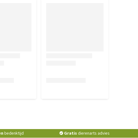
en
bedenktijd
Gratis
dierenarts advies