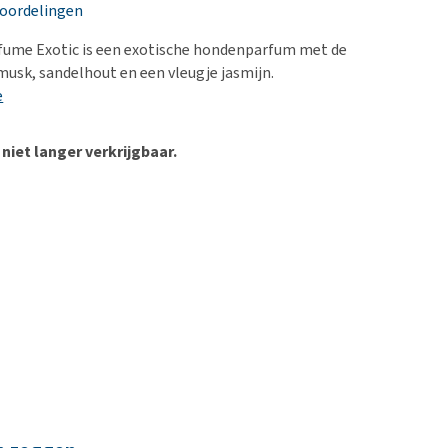
erproblemen
nd te zwaar wordt?
eoordelingen
derdom en dementie
lp! Mijn hond plast in
fume Exotic is een exotische hondenparfum met de
is. Wat nu?
ergewicht en conditie
musk, sandelhout en een vleugje jasmijn.
kijk alles
e
ieren, pezen en botten
uchtbaarheid
 niet langer verkrijgbaar.
kijk alles