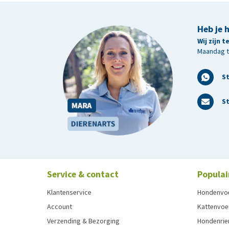
Heb je 
Wij zijn 
Maandag t/
S
St
Service & contact
Populai
Klantenservice
Hondenvo
Account
Kattenvoe
Verzending & Bezorging
Hondenrie