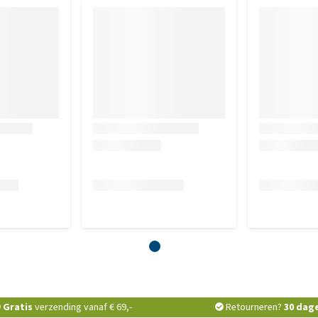
Gratis
verzending vanaf € 69,-
Retourneren?
30 dag