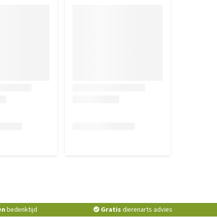
en
bedenktijd
Gratis
dierenarts advies