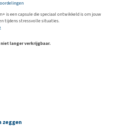
erproblemen
nd te zwaar wordt?
eoordelingen
derdom en dementie
lp! Mijn hond plast in
m+ is een capsule die speciaal ontwikkeld is om jouw
is. Wat nu?
ergewicht en conditie
 tijdens stressvolle situaties.
kijk alles
e
ieren, pezen en botten
uchtbaarheid
 niet langer verkrijgbaar.
kijk alles
n zeggen