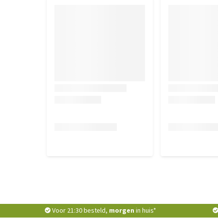
Voor 21:30 besteld,
morgen
in huis*