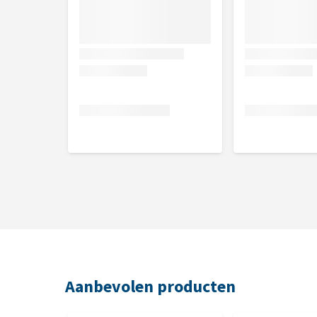
Capsules zijn te gebruiken voor honden van alle lee
Inhoud
90 capsules
Samenstelling
Withania (Ashwagandha) extract 240mg, Curcumine/
mg (ratio 3-6/1 > 40mg), Vitamine B9 40 mcg, Vitam
magnesiumstearaat 6,85 mg. CurQfen® - patent Ak
Analytische bestanddelen
Ruw eiwit 26,0%, Ruw vet 4,4%, Ruwe vezels 3,45%
Aanbevolen producten