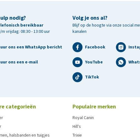
hulp nodig?
Volg je ons al?
telefonisch bereikbaar
Blijf op de hoogte via onze social m
m vrijdag: 08:30 - 13:00 uur
kanalen
tuur ons een WhatsApp bericht
Facebook
Inst
uur ons een e-mail
YouTube
What
TikTok
re categorieën
Populaire merken
er
Royal Canin
r
Hill's
men, halsbanden en tuigjes
Trixie