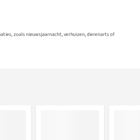
.
uaties, zoals nieuwsjaarnacht, verhuizen, dierenarts of
iënten, waaronder Valeriaan. Vitamine B6 en B9
gen met voeding
worden.