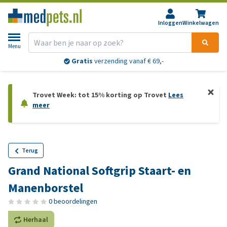
Inloggen
Winkelwagen
Menu
Gratis
verzending vanaf € 69,-
Trovet Week: tot 15% korting op Trovet
Lees
meer
Terug
Grand National Softgrip Staart- en
Manenborstel
0 beoordelingen
Herhaal