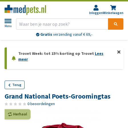
Inloggen
Winkelwagen
Menu
Gratis
verzending vanaf € 69,-
Trovet Week: tot 15% korting op Trovet
Lees
meer
Terug
Grand National Poets-Groomingtas
0 beoordelingen
Herhaal