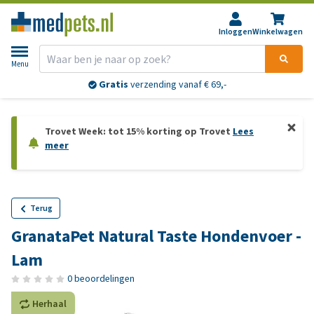
Inloggen
Winkelwagen
Menu
Gratis
verzending vanaf € 69,-
Trovet Week: tot 15% korting op Trovet
Lees
meer
Terug
GranataPet Natural Taste Hondenvoer -
Lam
0 beoordelingen
Herhaal