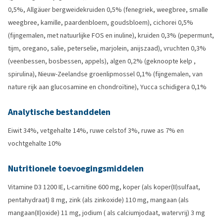
0,5%, Allgäuer bergweidekruiden 0,5% (fenegriek, weegbree, smalle
weegbree, kamille, paardenbloem, goudsbloem), cichorei 0,5%
(fijngemalen, met natuurlijke FOS en inuline), kruiden 0,3% (pepermunt,
tijm, oregano, salie, peterselie, marjolein, anijszaad), vruchten 0,3%
(veenbessen, bosbessen, appels), algen 0,2% (geknoopte kelp ,
spirulina), Nieuw-Zeelandse groenlipmossel 0,1% (fijngemalen, van
nature rijk aan glucosamine en chondroïtine), Yucca schidigera 0,1%
Analytische bestanddelen
Eiwit 34%, vetgehalte 14%, ruwe celstof 3%, ruwe as 7% en
vochtgehalte 10%
Nutritionele toevoegingsmiddelen
Vitamine D3 1200 IE, L-carnitine 600 mg, koper (als koper(II)sulfaat,
pentahydraat) 8 mg, zink (als zinkoxide) 110 mg, mangaan (als
mangaan(II)oxide) 11 mg, jodium ( als calciumjodaat, watervrij) 3 mg