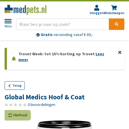
Inloggen
Winkelwagen
Menu
Gratis
verzending vanaf € 69,-
Trovet Week: tot 15% korting op Trovet
Lees
meer
Terug
Global Medics Hoof & Coat
0 beoordelingen
Herhaal