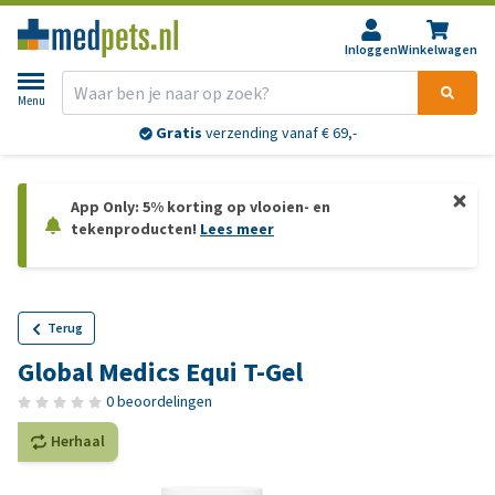
Inloggen
Winkelwagen
Menu
Gratis
verzending vanaf € 69,-
App Only: 5% korting op vlooien- en
tekenproducten!
Lees meer
Terug
Global Medics Equi T-Gel
0 beoordelingen
Herhaal