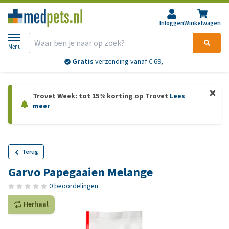
Inloggen
Winkelwagen
Menu
Gratis
verzending vanaf € 69,-
Trovet Week: tot 15% korting op Trovet
Lees
meer
Terug
Garvo Papegaaien Melange
0 beoordelingen
Herhaal