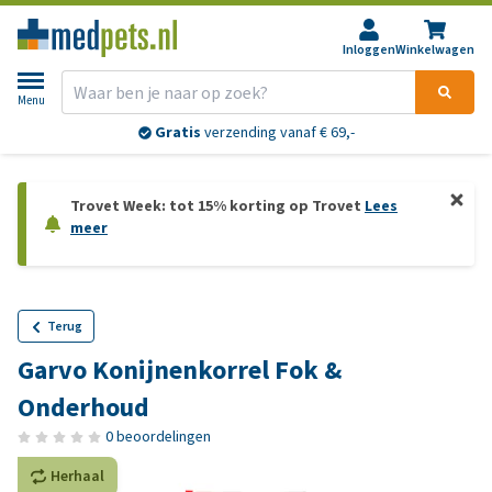
Inloggen
Winkelwagen
Menu
Gratis
verzending vanaf € 69,-
Trovet Week: tot 15% korting op Trovet
Lees
meer
Terug
Garvo Konijnenkorrel Fok &
Onderhoud
0 beoordelingen
Herhaal