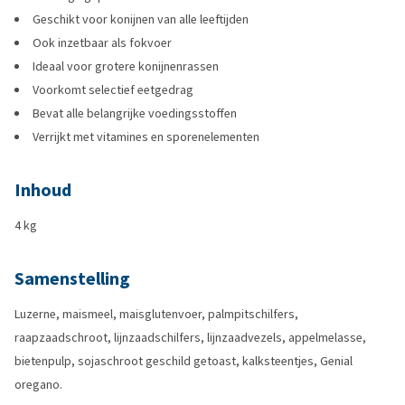
Geschikt voor konijnen van alle leeftijden
Ook inzetbaar als fokvoer
Ideaal voor grotere konijnenrassen
Voorkomt selectief eetgedrag
Bevat alle belangrijke voedingsstoffen
Verrijkt met vitamines en sporenelementen
Inhoud
4 kg
Samenstelling
Luzerne, maismeel, maisglutenvoer, palmpitschilfers,
raapzaadschroot, lijnzaadschilfers, lijnzaadvezels, appelmelasse,
bietenpulp, sojaschroot geschild getoast, kalksteentjes, Genial
oregano.