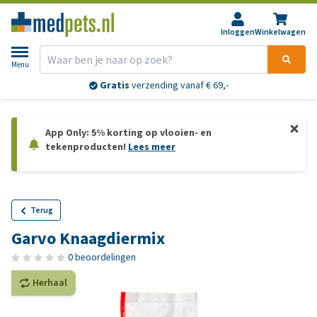
Inloggen
Winkelwagen
Menu
Gratis
verzending vanaf € 69,-
App Only: 5% korting op vlooien- en
tekenproducten!
Lees meer
Terug
Garvo Knaagdiermix
0 beoordelingen
Herhaal