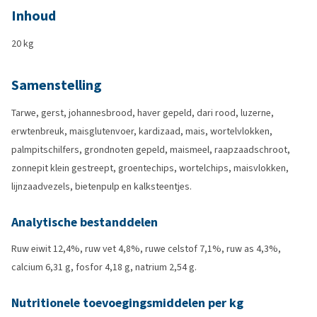
Inhoud
20 kg
Samenstelling
Tarwe, gerst, johannesbrood, haver gepeld, dari rood, luzerne,
erwtenbreuk, maisglutenvoer, kardizaad, mais, wortelvlokken,
palmpitschilfers, grondnoten gepeld, maismeel, raapzaadschroot,
zonnepit klein gestreept, groentechips, wortelchips, maisvlokken,
lijnzaadvezels, bietenpulp en kalksteentjes.
Analytische bestanddelen
Ruw eiwit 12,4%, ruw vet 4,8%, ruwe celstof 7,1%, ruw as 4,3%,
calcium 6,31 g, fosfor 4,18 g, natrium 2,54 g.
Nutritionele toevoegingsmiddelen per kg