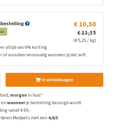
€ 10,50
bestelling
€ 11,15
aal
(€ 5,25 / kg)
er altijd van 6% korting
r of annuleer eenvoudig wanneer jij dat wilt
In winkelwagen
steld,
morgen
in huis*
r
en
wanneer
je bestelling bezorgd wordt
ing vanaf € 69,-
rdelen Medpets met een
4,6/5