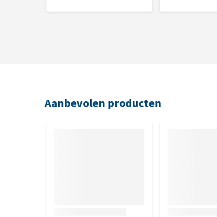
Nutritionele toevoegingsmiddelen per 
Vitamine A 28.093 IE, vitamine D3 5.339 IE, vitamin
25 mg, ijzer 10 mg, selenium 0,05 mg.
Aanbevolen producten