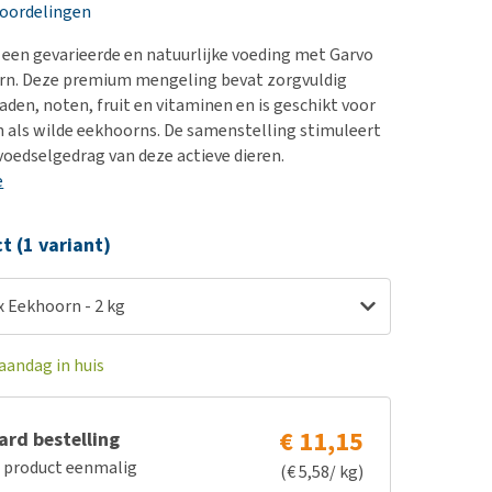
erproblemen
nd te zwaar wordt?
eoordelingen
derdom en dementie
lp! Mijn hond plast in
een gevarieerde en natuurlijke voeding met Garvo
is. Wat nu?
ergewicht en conditie
rn. Deze premium mengeling bevat zorgvuldig
kijk alles
aden, noten, fruit en vitaminen en is geschikt voor
ieren, pezen en botten
als wilde eekhoorns. De samenstelling stimuleert
uchtbaarheid
 voedselgedrag van deze actieve dieren.
e
kijk alles
ct (1 variant)
x Eekhoorn - 2 kg
aandag in huis
€ 11,15
rd bestelling
e product eenmalig
(€ 5,58/ kg)