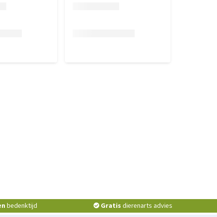
en
bedenktijd
Gratis
dierenarts advies