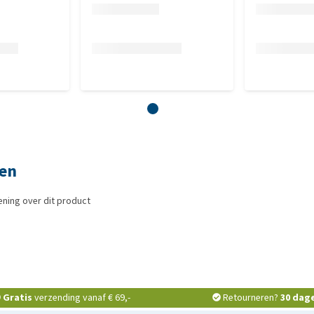
gen
ning over dit product
Gratis
verzending vanaf € 69,-
Retourneren?
30 dag