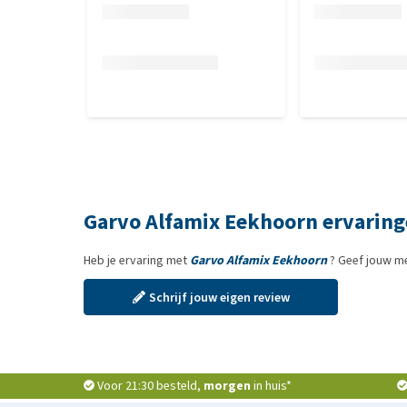
Garvo Alfamix Eekhoorn ervarin
Heb je ervaring met
Garvo Alfamix Eekhoorn
? Geef jouw me
Schrijf jouw eigen review
Voor 21:30 besteld,
morgen
in huis*