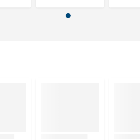
kg
e C 4 mg, vitamine E 76 mg, koper 5 mg, zink 25 mg, mangaan