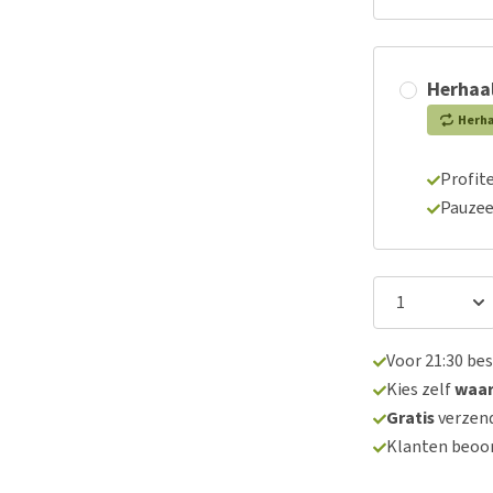
Herhaal
Herh
Profite
Pauzee
Voor 21:30 be
Kies zelf
waa
Gratis
verzend
Klanten beoo