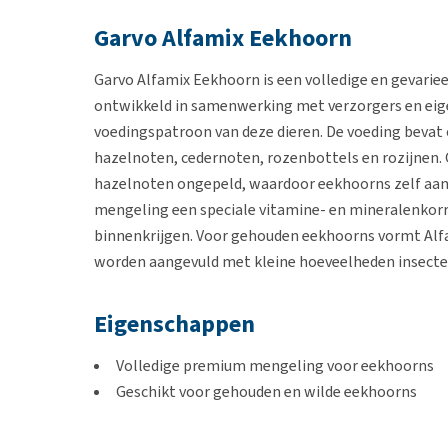
Garvo Alfamix Eekhoorn
Garvo Alfamix Eekhoorn is een volledige en gevariee
ontwikkeld in samenwerking met verzorgers en eigen
voedingspatroon van deze dieren. De voeding bevat
hazelnoten, cedernoten, rozenbottels en rozijnen. 
hazelnoten ongepeld, waardoor eekhoorns zelf aan
mengeling een speciale vitamine- en mineralenkorr
binnenkrijgen. Voor gehouden eekhoorns vormt Alf
worden aangevuld met kleine hoeveelheden insecten
Eigenschappen
Volledige premium mengeling voor eekhoorns
Geschikt voor gehouden en wilde eekhoorns
Met zaden, noten, fruit en vitaminen
Stimuleert natuurlijk voedsel- en foerageergedr