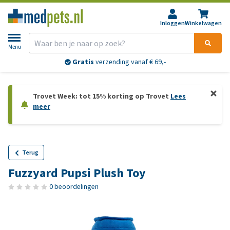
Inloggen
Winkelwagen
Menu
Retourneren?
30 dagen
bedenktijd
Trovet Week: tot 15% korting op Trovet
Lees
meer
Terug
Fuzzyard Pupsi Plush Toy
0 beoordelingen