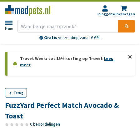
Inloggen
Winkelwagen
Menu
Gratis
verzending vanaf € 69,-
Trovet Week: tot 15% korting op Trovet
Lees
meer
Terug
FuzzYard Perfect Match Avocado &
Toast
0 beoordelingen