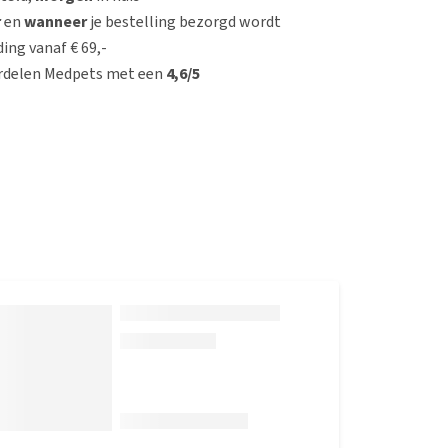
r
en
wanneer
je bestelling bezorgd wordt
ing vanaf € 69,-
rdelen Medpets met een
4,6/5