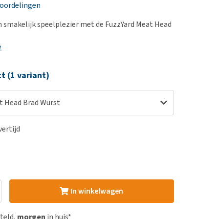
erproblemen
nd te zwaar wordt?
eoordelingen
derdom en dementie
lp! Mijn hond plast in
n smakelijk speelplezier met de FuzzYard Meat Head
is. Wat nu?
ergewicht en conditie
kijk alles
e
ieren, pezen en botten
uchtbaarheid
ct (1 variant)
kijk alles
t Head Brad Wurst
ertijd
In winkelwagen
steld,
morgen
in huis*