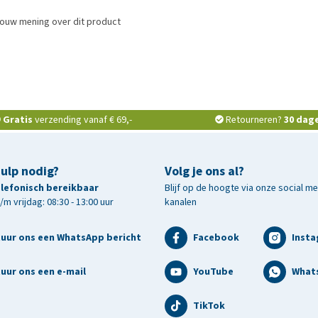
jouw mening over dit product
Gratis
verzending vanaf € 69,-
Retourneren?
30 dag
hulp nodig?
Volg je ons al?
telefonisch bereikbaar
Blijf op de hoogte via onze social m
m vrijdag: 08:30 - 13:00 uur
kanalen
tuur ons een WhatsApp bericht
Facebook
Inst
uur ons een e-mail
YouTube
What
TikTok