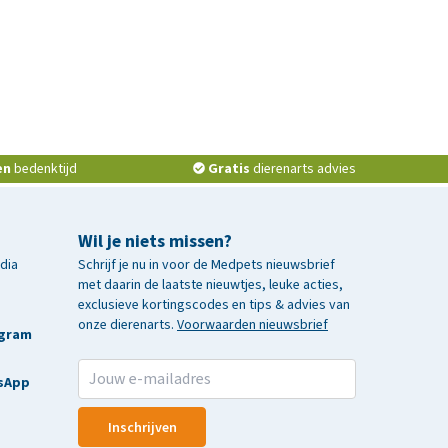
en
bedenktijd
Gratis
dierenarts advies
Wil je niets missen?
edia
Schrijf je nu in voor de Medpets nieuwsbrief
met daarin de laatste nieuwtjes, leuke acties,
exclusieve kortingscodes en tips & advies van
onze dierenarts.
Voorwaarden nieuwsbrief
agram
sApp
Inschrijven