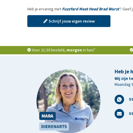
Heb je ervaring met
FuzzYard Meat Head Brad Wurst
? Geef 
Schrijf jouw eigen review
Voor 21:30 besteld,
morgen
in huis*
Heb je 
Wij zijn 
Maandag t/
S
St