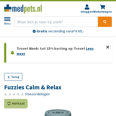
Inloggen
Winkelwagen
Menu
Gratis
verzending vanaf € 69,-
Trovet Week: tot 15% korting op Trovet
Lees
meer
Terug
Fuzzies Calm & Relax
0 beoordelingen
Herhaal