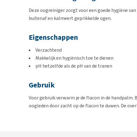
Deze oogreiniger zorgt voor een goede hygiëne van 
buitenaf en kalmeert geprikkelde ogen.
Eigenschappen
Verzachtend
Makkelijk en hygiënisch toe te dienen
pH hetzelfde als de pH van de tranen
Gebruik
Voor gebruik verwarm je de flacon in de handpalm. 
oogleden door zacht op de flacon te duwen. De overt
met een kompres. Dit doe je zonder te wrijven. De oo
het traankanaal komt. De behandeling herhaal je 1 