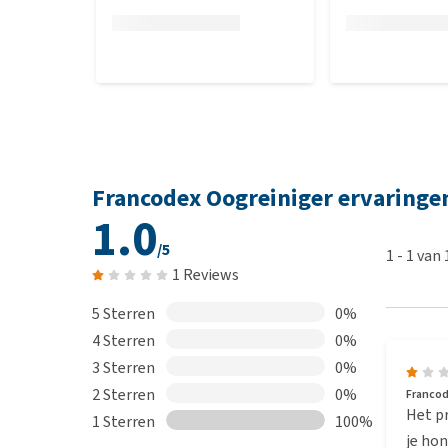
Francodex Oogreiniger ervaringe
1.0
/5
1
-
1
van
1 Reviews
5 Sterren
0%
4 Sterren
0%
3 Sterren
0%
2 Sterren
0%
Francod
Het pr
1 Sterren
100%
je hon