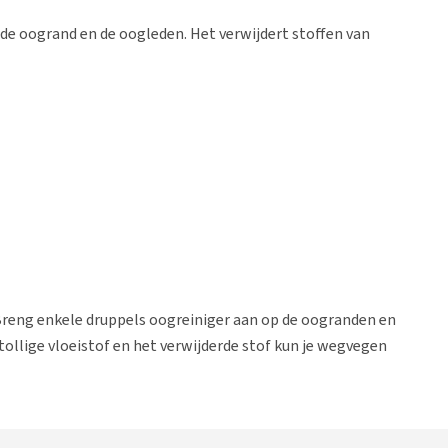
de oogrand en de oogleden. Het verwijdert stoffen van
Breng enkele druppels oogreiniger aan op de oogranden en
ollige vloeistof en het verwijderde stof kun je wegvegen
grand reinig je van binnen naar buiten, zodat er geen vuil in
keer per week als onderhoud.