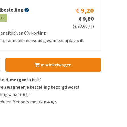
€ 9,20
bestelling
€ 9,80
aal
(€ 73,60 / l)
er altijd van 6% korting
r of annuleer eenvoudig wanneer jij dat wilt
In winkelwagen
steld,
morgen
in huis*
r
en
wanneer
je bestelling bezorgd wordt
ing vanaf € 69,-
rdelen Medpets met een
4,6/5