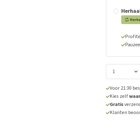
Herhaal
Herh
Profite
Pauzee
Voor 21:30 be
Kies zelf
waa
Gratis
verzend
Klanten beoo