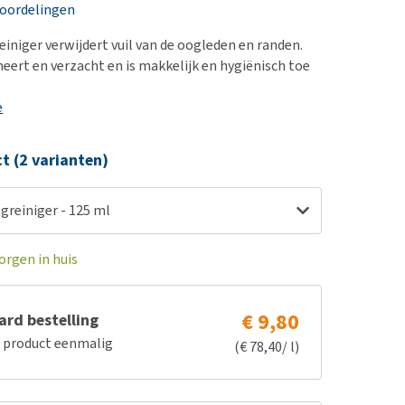
erproblemen
nd te zwaar wordt?
eoordelingen
derdom en dementie
lp! Mijn hond plast in
iniger verwijdert vuil van de oogleden en randen.
is. Wat nu?
ergewicht en conditie
meert en verzacht en is makkelijk en hygiënisch toe
kijk alles
ieren, pezen en botten
e
uchtbaarheid
kijk alles
ct (2 varianten)
greiniger - 125 ml
orgen in huis
€ 9,80
rd bestelling
e product eenmalig
(€ 78,40/ l)