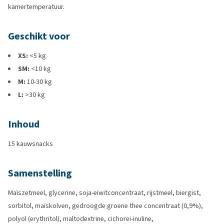
kamertemperatuur.
Geschikt voor
XS:
<5 kg
SM:
<10 kg
M:
10-30 kg
L:
>30 kg
Inhoud
15 kauwsnacks
Samenstelling
Maïszetmeel, glycerine, soja-eiwitconcentraat, rijstmeel, biergist,
sorbitol, maïskolven, gedroogde groene thee concentraat (0,9%),
polyol (erythritol), maltodextrine, cichorei-inuline,