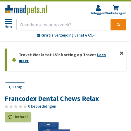
Inloggen
Winkelwagen
Menu
Gratis
verzending vanaf € 69,-
Trovet Week: tot 15% korting op Trovet
Lees
meer
Terug
Francodex Dental Chews Relax
0 beoordelingen
Herhaal