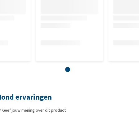
stof <0,1%, vocht 84,6%.
0,4%, passiebloem 0,4%). Overige toevoegingen:
Hond ervaringen
? Geef jouw mening over dit product