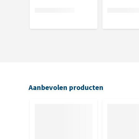
Honden jonger dan 1 jaar en/of lichter dan 10 kg
Honden van 10 - 20 kg: 1 ampul per dag
Honden zwaarder dan 20 kg: 2 ampullen per dag
Inhoud
18 ampullen van 1 ml
Bewaren
Aanbevolen producten
De verpakking koel en droog bewaren. Het is normaa
verdwijnt door het buisje te schudden
Samenstelling
Gezuiverd water, raapzaadolie, sojalecithine, ethano
(Saccharomyces cerevisiae) 0,5%.