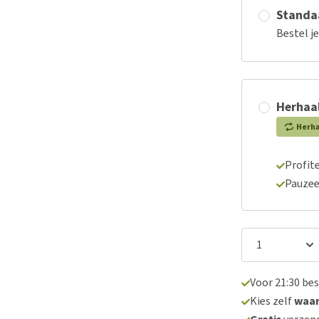
Standaa
Bestel j
Herhaal
Herh
Profite
Pauzee
Voor 21:30 be
Kies zelf
waa