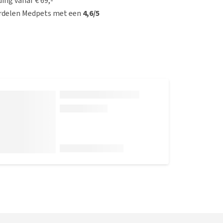
ing vanaf € 69,-
rdelen Medpets met een
4,6/5