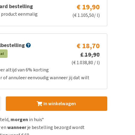
€ 19,90
rd bestelling
e product eenmalig
(€ 1.105,50/ l)
€ 18,70
bestelling
€ 19,90
aal
(€ 1.038,80 / l)
er altijd van 6% korting
r of annuleer eenvoudig wanneer jij dat wilt
In winkelwagen
steld,
morgen
in huis*
r
en
wanneer
je bestelling bezorgd wordt