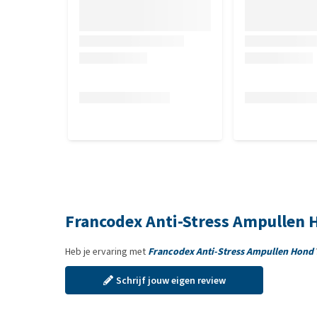
Analytische bestanddelen
Ruw eiwit 0,7%, ruw vet 9%, ruwe as 0,8%, ruwe cel
Toevoegingsmiddelen per kg
2b hydroalcoholische plantenextracten (valeriaan 
antioxidanten, conserveermiddelen.
Francodex Anti-Stress Ampullen 
Heb je ervaring met
Francodex Anti-Stress Ampullen Hond
Schrijf jouw eigen review