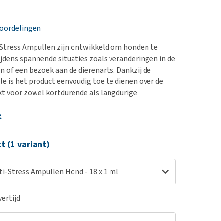
erproblemen
nd te zwaar wordt?
derdom en dementie
lp! Mijn hond plast in
eoordelingen
is. Wat nu?
ergewicht en conditie
kijk alles
-Stress Ampullen zijn ontwikkeld om honden te
ieren, pezen en botten
jdens spannende situaties zoals veranderingen in de
uchtbaarheid
n of een bezoek aan de dierenarts. Dankzij de
le is het product eenvoudig toe te dienen over de
kijk alles
kt voor zowel kortdurende als langdurige
e
ct (1 variant)
ti-Stress Ampullen Hond - 18 x 1 ml
ertijd