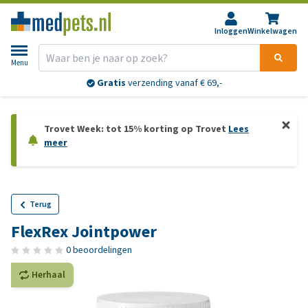
Inloggen
Winkelwagen
Menu
Gratis
verzending vanaf € 69,-
Trovet Week: tot 15% korting op Trovet
Lees
meer
Terug
FlexRex Jointpower
0 beoordelingen
Herhaal