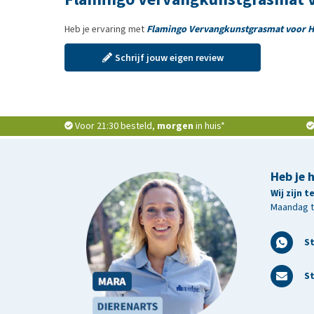
Heb je ervaring met
Flamingo Vervangkunstgrasmat voor Hu
Schrijf jouw eigen review
Voor 21:30 besteld,
morgen
in huis*
Heb je 
Wij zijn 
Maandag t/
S
St