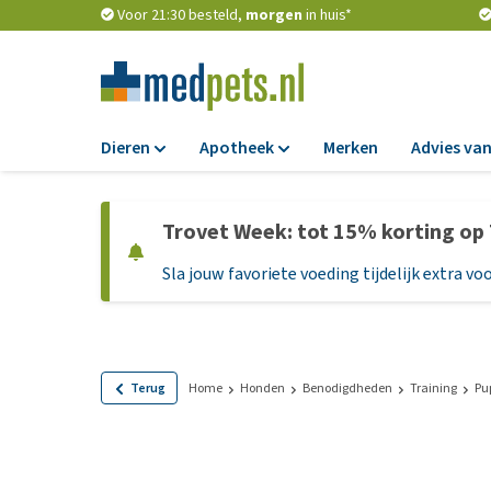
Voor 21:30 besteld,
morgen
in huis*
Dieren
Apotheek
Merken
Advies van
Voer
Apotheek
Trovet Week: tot 15% korting op
Hondenbrokken
Vlooien en teken
Sla jouw favoriete voeding tijdelijk extra voo
Natvoer
Ontworming
Dieetvoer
Medicijnen en
supplementen
Standaardvoer
Probiotica en we
Graanvrij honden
Terug
Home
Honden
Benodigdheden
Training
Pu
Vitamines en min
Puppyvoer en sna
Medische benodi
Glutenvrij honden