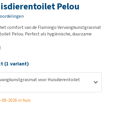
erproblemen
nd te zwaar wordt?
isdierentoilet Pelou
derdom en dementie
lp! Mijn hond plast in
eoordelingen
is. Wat nu?
ergewicht en conditie
kijk alles
r het comfort van de Flamingo Vervangkunstgrasmat
ieren, pezen en botten
toilet Pelou. Perfect als hygiënische, duurzame
uchtbaarheid
e
kijk alles
ct (1 variant)
vangkunstgrasmat voor Huisdierentoilet
k
-08-2026 in huis