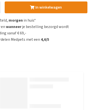
In winkelwagen
steld,
morgen
in huis*
r
en
wanneer
je bestelling bezorgd wordt
ing vanaf € 69,-
rdelen Medpets met een
4,6/5