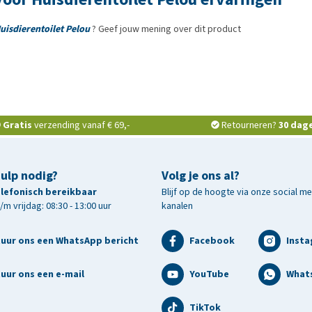
isdierentoilet Pelou
? Geef jouw mening over dit product
Gratis
verzending vanaf € 69,-
Retourneren?
30 dag
hulp nodig?
Volg je ons al?
telefonisch bereikbaar
Blijf op de hoogte via onze social m
m vrijdag: 08:30 - 13:00 uur
kanalen
tuur ons een WhatsApp bericht
Facebook
Inst
uur ons een e-mail
YouTube
What
TikTok