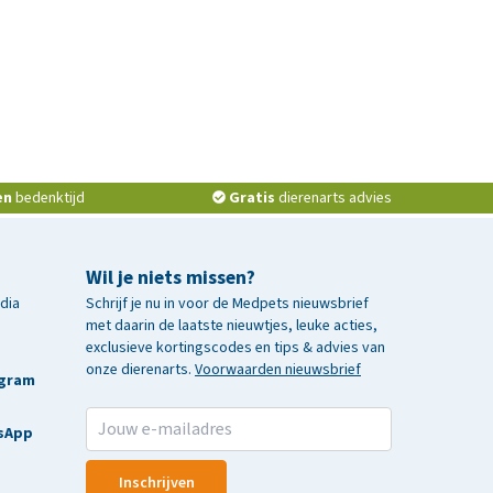
en
bedenktijd
Gratis
dierenarts advies
Wil je niets missen?
edia
Schrijf je nu in voor de Medpets nieuwsbrief
met daarin de laatste nieuwtjes, leuke acties,
exclusieve kortingscodes en tips & advies van
onze dierenarts.
Voorwaarden nieuwsbrief
agram
sApp
Inschrijven