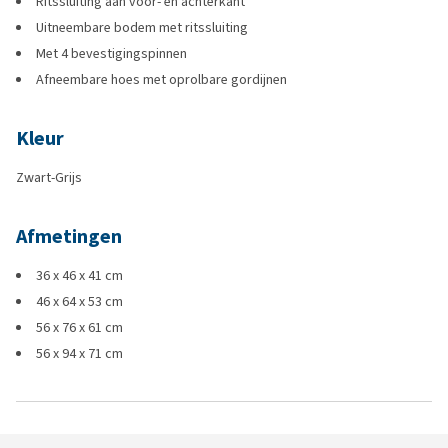
Ritssluiting aan voor- en achterkant
Uitneembare bodem met ritssluiting
Met 4 bevestigingspinnen
Afneembare hoes met oprolbare gordijnen
Kleur
Zwart-Grijs
Afmetingen
36 x 46 x 41 cm
46 x 64 x 53 cm
56 x 76 x 61 cm
56 x 94 x 71 cm