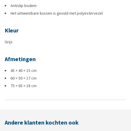
Antislip bodem
Het uitneembare kussen is gevuld met polyestervezel
Kleur
Grijs
Afmetingen
45 × 40 × 15 cm
60 × 50 × 17 cm
75 × 65 × 18 cm
Andere klanten kochten ook