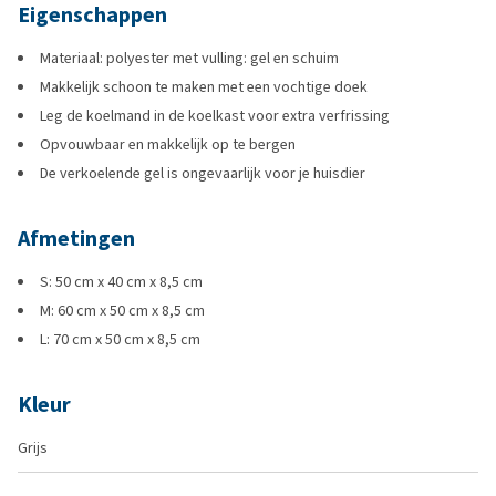
Eigenschappen
Materiaal: polyester met vulling: gel en schuim
Makkelijk schoon te maken met een vochtige doek
Leg de koelmand in de koelkast voor extra verfrissing
Opvouwbaar en makkelijk op te bergen
De verkoelende gel is ongevaarlijk voor je huisdier
Afmetingen
S: 50 cm x 40 cm x 8,5 cm
M: 60 cm x 50 cm x 8,5 cm
L: 70 cm x 50 cm x 8,5 cm
Kleur
Grijs