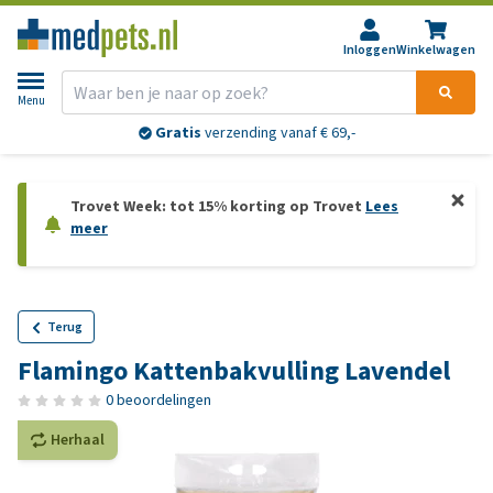
Inloggen
Winkelwagen
Menu
Gratis
verzending vanaf € 69,-
Trovet Week: tot 15% korting op Trovet
Lees
meer
Terug
Flamingo Kattenbakvulling Lavendel
0 beoordelingen
Herhaal