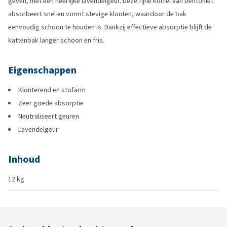
geven, met een heerlijke lavendelgeur. Deze fijne korrel van bentoniet
absorbeert snel en vormt stevige klonten, waardoor de bak
eenvoudig schoon te houden is. Dankzij effectieve absorptie blijft de
kattenbak langer schoon en fris.
Eigenschappen
Klonterend en stofarm
Zeer goede absorptie
Neutraliseert geuren
Lavendelgeur
Inhoud
12 kg