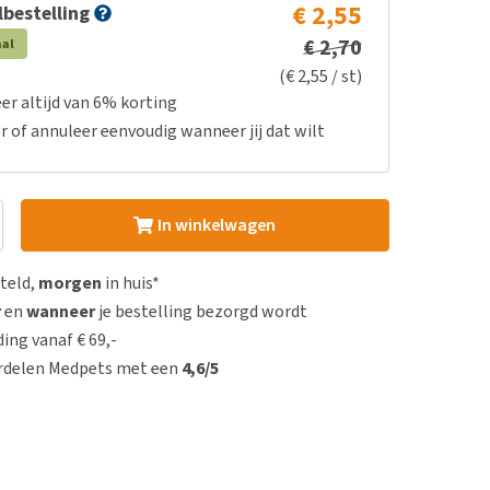
€ 2,55
bestelling
€ 2,70
aal
(€ 2,55 / st)
er altijd van 6% korting
r of annuleer eenvoudig wanneer jij dat wilt
In winkelwagen
steld,
morgen
in huis*
r
en
wanneer
je bestelling bezorgd wordt
ing vanaf € 69,-
rdelen Medpets met een
4,6/5