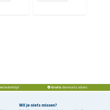
en
bedenktijd
Gratis
dierenarts advies
Wil je niets missen?