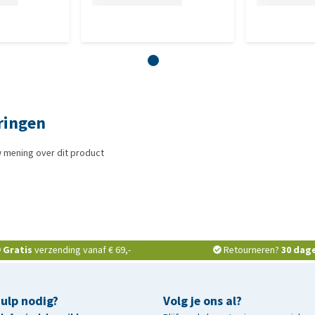
ringen
 mening over dit product
Gratis
verzending vanaf € 69,-
Retourneren?
30 dag
hulp nodig?
Volg je ons al?