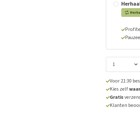
Herhaal
Herh
Profite
Pauzee
Voor 21:30 be
Kies zelf
waa
Gratis
verzend
Klanten beoo