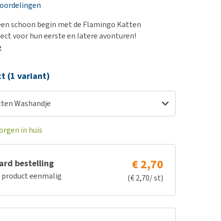
erproblemen
nd te zwaar wordt?
eoordelingen
derdom en dementie
lp! Mijn hond plast in
 een schoon begin met de Flamingo Katten
is. Wat nu?
ergewicht en conditie
ect voor hun eerste en latere avonturen!
kijk alles
e
ieren, pezen en botten
uchtbaarheid
ct (1 variant)
kijk alles
tten Washandje
orgen in huis
€ 2,70
rd bestelling
e product eenmalig
(€ 2,70/ st)