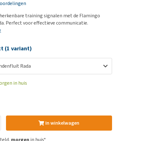
erproblemen
nd te zwaar wordt?
eoordelingen
derdom en dementie
lp! Mijn hond plast in
, herkenbare training signalen met de Flamingo
is. Wat nu?
ergewicht en conditie
a. Perfect voor effectieve communicatie.
kijk alles
e
ieren, pezen en botten
uchtbaarheid
ct (1 variant)
kijk alles
denfluit Rada
orgen in huis
In winkelwagen
steld,
morgen
in huis*