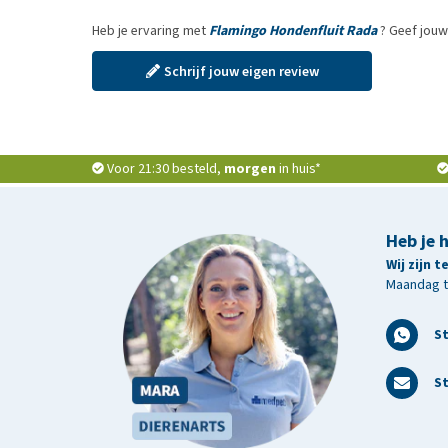
Heb je ervaring met
Flamingo Hondenfluit Rada
? Geef jouw
Schrijf jouw eigen review
Voor 21:30 besteld,
morgen
in huis*
Heb je 
Wij zijn 
Maandag t/
S
St