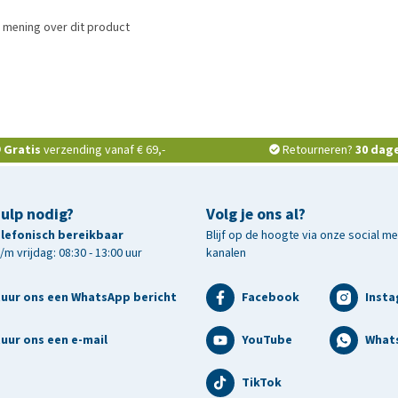
 mening over dit product
Gratis
verzending vanaf € 69,-
Retourneren?
30 dag
hulp nodig?
Volg je ons al?
telefonisch bereikbaar
Blijf op de hoogte via onze social m
m vrijdag: 08:30 - 13:00 uur
kanalen
tuur ons een WhatsApp bericht
Facebook
Inst
uur ons een e-mail
YouTube
What
TikTok