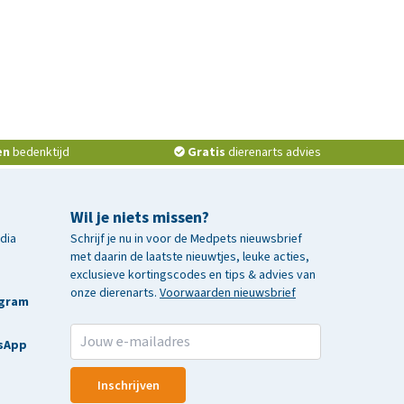
en
bedenktijd
Gratis
dierenarts advies
Wil je niets missen?
edia
Schrijf je nu in voor de Medpets nieuwsbrief
met daarin de laatste nieuwtjes, leuke acties,
exclusieve kortingscodes en tips & advies van
onze dierenarts.
Voorwaarden nieuwsbrief
agram
sApp
Inschrijven