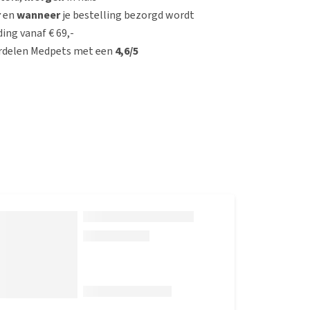
r
en
wanneer
je bestelling bezorgd wordt
ing vanaf € 69,-
rdelen Medpets met een
4,6/5