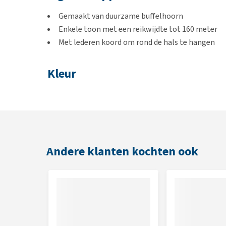
Gemaakt van duurzame buffelhoorn
Enkele toon met een reikwijdte tot 160 meter
Met lederen koord om rond de hals te hangen
Kleur
Zwart
Afmetingen
6 x 1.5 x 1.5 cm
Andere klanten kochten ook