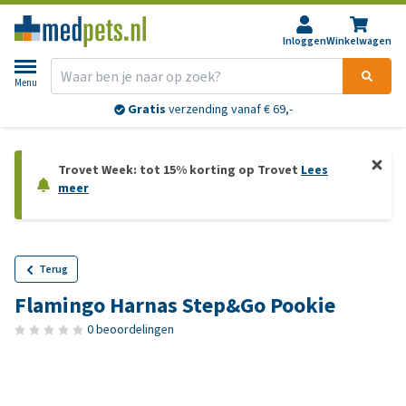
Inloggen
Winkelwagen
Menu
Retourneren?
30 dagen
bedenktijd
Trovet Week: tot 15% korting op Trovet
Lees
meer
Terug
Flamingo Harnas Step&Go Pookie
0 beoordelingen