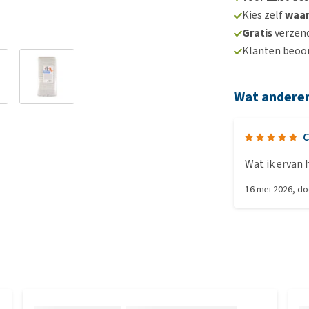
Kies zelf
waa
Gratis
verzend
Klanten beoo
Wat andere
C
Wat ik ervan 
16 mei 2026
, d