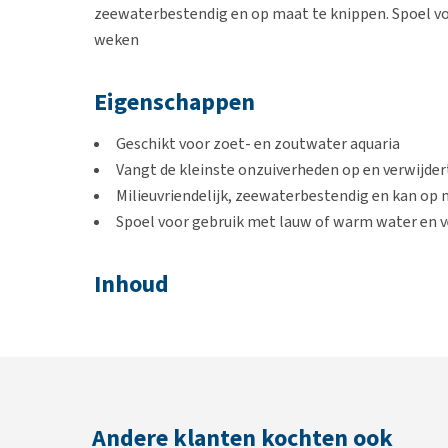
zeewaterbestendig en op maat te knippen. Spoel vo
weken
Eigenschappen
Geschikt voor zoet- en zoutwater aquaria
Vangt de kleinste onzuiverheden op en verwijde
Milieuvriendelijk, zeewaterbestendig en kan op
Spoel voor gebruik met lauw of warm water en v
Inhoud
100, 250 of 500 gram
Afmetingen
100 gram: 24 x 17 x 8 cm 250 gram: 19 x 9 x 32 cm 500
Andere klanten kochten ook