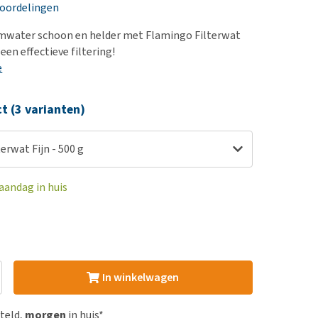
erproblemen
nd te zwaar wordt?
eoordelingen
derdom en dementie
lp! Mijn hond plast in
umwater schoon en helder met Flamingo Filterwat
is. Wat nu?
ergewicht en conditie
 een effectieve filtering!
kijk alles
e
ieren, pezen en botten
uchtbaarheid
ct (3 varianten)
kijk alles
erwat Fijn - 500 g
aandag in huis
In winkelwagen
steld,
morgen
in huis*