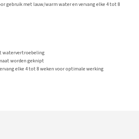
or gebruik met lauw/warm water en vervang elke 4 tot 8
rt watervertroebeling
 maat worden geknipt
ervang elke 4 tot 8 weken voor optimale werking
 gram: 50 x 20,5 x 11 cm