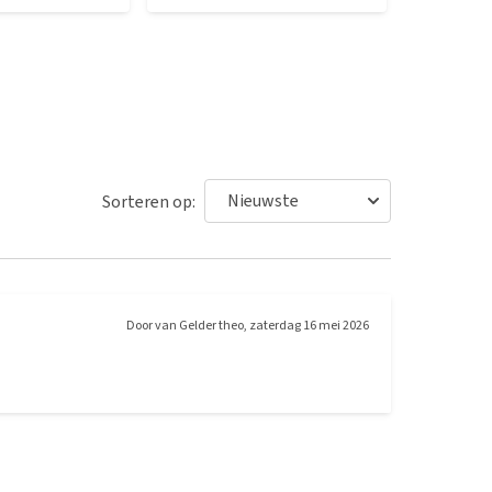
Sorteren op:
Door
van Gelder theo
,
zaterdag 16 mei 2026