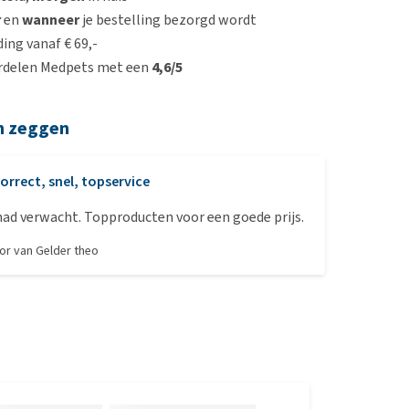
r
en
wanneer
je bestelling bezorgd wordt
ing vanaf € 69,-
rdelen Medpets met een
4,6/5
n zeggen
orrect, snel, topservice
had verwacht. Topproducten voor een goede prijs.
oor
van Gelder theo