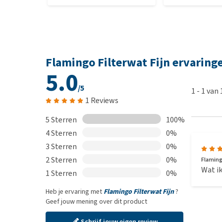
Flamingo Filterwat Fijn ervaring
5.0
/5
1
-
1
van
1 Reviews
5 Sterren
100%
4 Sterren
0%
3 Sterren
0%
2 Sterren
0%
Flamingo
Wat ik
1 Sterren
0%
Heb je ervaring met
Flamingo Filterwat Fijn
?
Geef jouw mening over dit product
Schrijf jouw eigen review