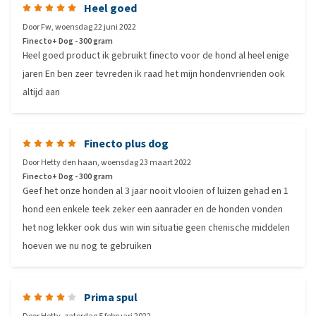
Heel goed
Door
Fw
,
woensdag 22 juni 2022
Finecto+ Dog - 300 gram
Heel goed product ik gebruikt finecto voor de hond al heel enige
jaren En ben zeer tevreden ik raad het mijn hondenvrienden ook
altijd aan
Finecto plus dog
Door
Hetty den haan
,
woensdag 23 maart 2022
Finecto+ Dog - 300 gram
Geef het onze honden al 3 jaar nooit vlooien of luizen gehad en 1
hond een enkele teek zeker een aanrader en de honden vonden
het nog lekker ook dus win win situatie geen chenische middelen
hoeven we nu nog te gebruiken
Prima spul