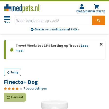
Inloggen
Winkelwagen
Menu
Gratis
verzending vanaf € 69,-
Trovet Week: tot 15% korting op Trovet
Lees
meer
Terug
Finecto+ Dog
7 beoordelingen
Herhaal