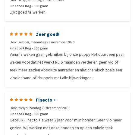
Door
Hetty
,
zaterdag 5 februari 2022
Finecto+ Dog - 300 gram
Lijkt goed te werken.
Zeer goed!
Door
De Boer
,
maandag 23 november 2020
Finecto+ Dog - 300 gram
Vanaf 8 weken gaan gebruiken bij onze puppy Het duurt een paar
weken voordat het werkt Nu 6 maanden verder en geen vlo of
teek meer gezien Absolute aanrader en niet chemisch zoals een
vlooienband of druppels met alle bijwerkingen...
Finecto +
Door
Evelyn
,
zondag 29 december 2019
Finecto+ Dog - 300 gram
Gebruik Finecto + alweer 2 jaar voor mijn honden Geen vlo meer
gezien .Wij werken met onze honden en op een enkele teek