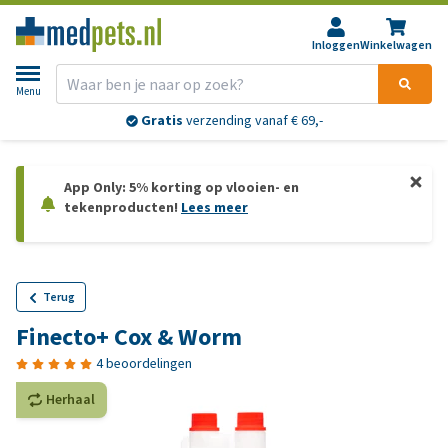
Inloggen
Winkelwagen
Menu
Gratis
verzending vanaf € 69,-
App Only: 5% korting op vlooien- en
tekenproducten!
Lees meer
Terug
Finecto+ Cox & Worm
4 beoordelingen
Herhaal