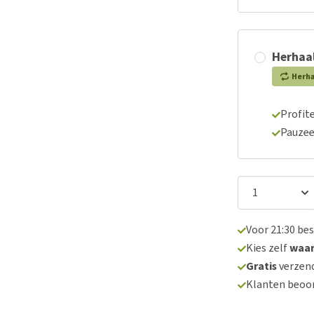
Herhaal
Herh
Profite
Pauzee
Voor 21:30 be
Kies zelf
waa
Gratis
verzend
Klanten beoo