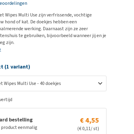
erproblemen
nd te zwaar wordt?
beoordelingen
derdom en dementie
lp! Mijn hond plast in
et Wipes Multi Use zijn verfrissende, vochtige
is. Wat nu?
ergewicht en conditie
uw hond of kat. De doekjes hebben een
kijk alles
 kalmerende werking. Daarnaast zijn ze zeer
ieren, pezen en botten
tenshuis te gebruiken, bijvoorbeeld wanneer jij en je
uchtbaarheid
eg zijn.
e
kijk alles
ct (1 variant)
et Wipes Multi Use - 40 doekjes
ertijd
€ 4,55
rd bestelling
e product eenmalig
(€ 0,11/ st)