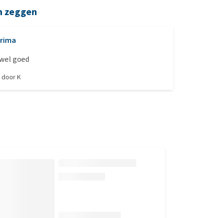
n zeggen
rima
s wel goed
, door
K