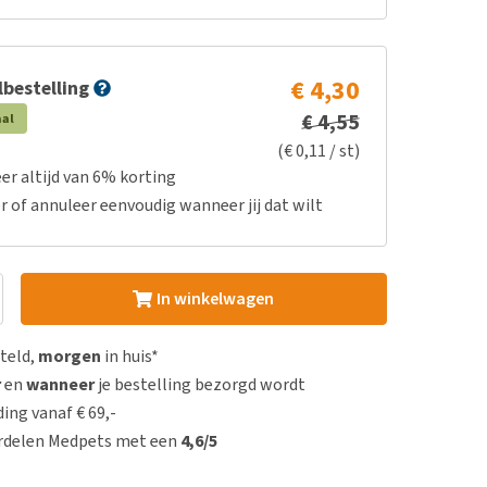
€ 4,30
bestelling
€ 4,55
aal
(€ 0,11 / st)
er altijd van 6% korting
r of annuleer eenvoudig wanneer jij dat wilt
In winkelwagen
steld,
morgen
in huis*
r
en
wanneer
je bestelling bezorgd wordt
ing vanaf € 69,-
rdelen Medpets met een
4,6/5