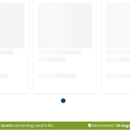
Gratis
verzending vanaf € 69,-
Retourneren?
30 dag