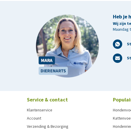
Heb je 
Wij zijn 
Maandag t/
S
St
Service & contact
Populai
Klantenservice
Hondenvo
Account
Kattenvoe
Verzending & Bezorging
Hondenrie