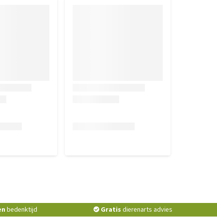
en
bedenktijd
Gratis
dierenarts advies