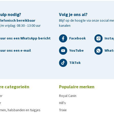
hulp nodig?
Volg je ons al?
telefonisch bereikbaar
Blijf op de hoogte via onze social m
m vrijdag: 08:30 - 13:00 uur
kanalen
tuur ons een WhatsApp bericht
Facebook
Inst
uur ons een e-mail
YouTube
What
TikTok
re categorieën
Populaire merken
er
Royal Canin
r
Hill's
men, halsbanden en tuigjes
Trixie