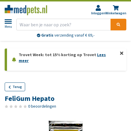
Inloggen
Winkelwagen
Menu
Gratis
verzending vanaf € 69,-
Trovet Week: tot 15% korting op Trovet
Lees
meer
Terug
FeliGum Hepato
0 beoordelingen