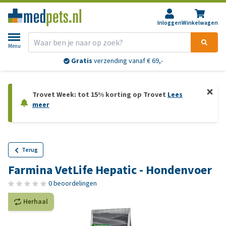
Inloggen
Winkelwagen
Menu
Gratis
verzending vanaf € 69,-
Trovet Week: tot 15% korting op Trovet
Lees
meer
Terug
Farmina VetLife Hepatic - Hondenvoer
0 beoordelingen
Herhaal