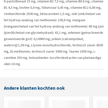
D-pantothenaat 15 mg, vitamine B2 7,5 mg, vitamine B6 6 mg, vitamine
B1 4,5 mg, biotine 0,4 mg, foliumzuur 0,45 mg, vitamine B12 0,06 mg,
cholinechloride 2500 mg, bètacaroteen 1,5 mg, zink (zinkchelaat van
het hydroxy-analoog van methionine): 190,8 mg. mangaan
(mangaanchelaat van het hydroxy-analoog van methionine): 68 mg ijzer
(ijzer(II)chelaat van glycinehydraat): 43,1 mg, selenium (geïnactiveerde
geseeniseerde gist): 0,14960 mg, jodium (calciumjodaat,
watervrij):1,56 mg, L-lysine-monohydrochloride, technisch zuiver 4500
mg, DL-methionine, technisch zuiver 3000 mg. Taurine 1800 mg, L-
carnitine 350 mg. Antioxidanten: tocoferolextracten van plantaardige
oliën 10 mg.
Andere klanten kochten ook