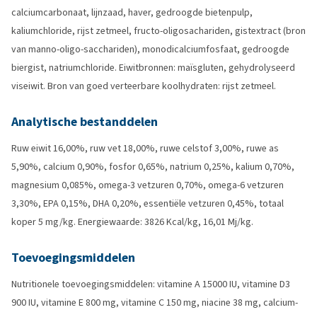
calciumcarbonaat, lijnzaad, haver, gedroogde bietenpulp,
kaliumchloride, rijst zetmeel, fructo-oligosachariden, gistextract (bron
van manno-oligo-sacchariden), monodicalciumfosfaat, gedroogde
biergist, natriumchloride. Eiwitbronnen: maïsgluten, gehydrolyseerd
viseiwit. Bron van goed verteerbare koolhydraten: rijst zetmeel.
Analytische bestanddelen
Ruw eiwit 16,00%, ruw vet 18,00%, ruwe celstof 3,00%, ruwe as
5,90%, calcium 0,90%, fosfor 0,65%, natrium 0,25%, kalium 0,70%,
magnesium 0,085%, omega-3 vetzuren 0,70%, omega-6 vetzuren
3,30%, EPA 0,15%, DHA 0,20%, essentiële vetzuren 0,45%, totaal
koper 5 mg/kg. Energiewaarde: 3826 Kcal/kg, 16,01 Mj/kg.
Toevoegingsmiddelen
Nutritionele toevoegingsmiddelen: vitamine A 15000 IU, vitamine D3
900 IU, vitamine E 800 mg, vitamine C 150 mg, niacine 38 mg, calcium-