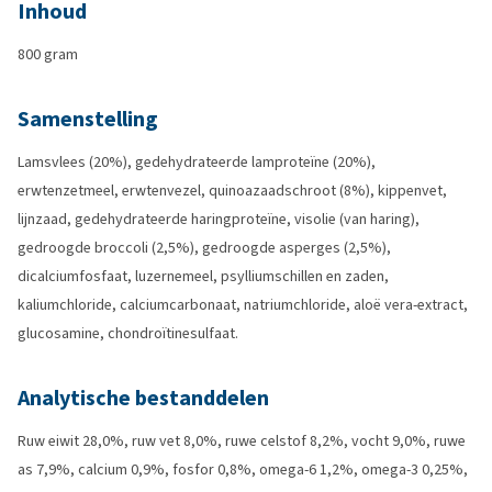
Inhoud
800 gram
Samenstelling
Lamsvlees (20%), gedehydrateerde lamproteïne (20%),
erwtenzetmeel, erwtenvezel, quinoazaadschroot (8%), kippenvet,
lijnzaad, gedehydrateerde haringproteïne, visolie (van haring),
gedroogde broccoli (2,5%), gedroogde asperges (2,5%),
dicalciumfosfaat, luzernemeel, psylliumschillen en zaden,
kaliumchloride, calciumcarbonaat, natriumchloride, aloë vera-extract,
glucosamine, chondroïtinesulfaat.
Analytische bestanddelen
Ruw eiwit 28,0%, ruw vet 8,0%, ruwe celstof 8,2%, vocht 9,0%, ruwe
as 7,9%, calcium 0,9%, fosfor 0,8%, omega-6 1,2%, omega-3 0,25%,