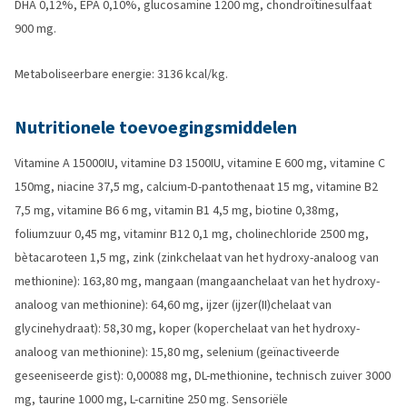
DHA 0,12%, EPA 0,10%, glucosamine 1200 mg, chondroïtinesulfaat
900 mg.
Metaboliseerbare energie: 3136 kcal/kg.
Nutritionele toevoegingsmiddelen
Vitamine A 15000IU, vitamine D3 1500IU, vitamine E 600 mg, vitamine C
150mg, niacine 37,5 mg, calcium-D-pantothenaat 15 mg, vitamine B2
7,5 mg, vitamine B6 6 mg, vitamin B1 4,5 mg, biotine 0,38mg,
foliumzuur 0,45 mg, vitaminr B12 0,1 mg, cholinechloride 2500 mg,
bètacaroteen 1,5 mg, zink (zinkchelaat van het hydroxy-analoog van
methionine): 163,80 mg, mangaan (mangaanchelaat van het hydroxy-
analoog van methionine): 64,60 mg, ijzer (ijzer(II)chelaat van
glycinehydraat): 58,30 mg, koper (koperchelaat van het hydroxy-
analoog van methionine): 15,80 mg, selenium (geïnactiveerde
geseeniseerde gist): 0,00088 mg, DL-methionine, technisch zuiver 3000
mg, taurine 1000 mg, L-carnitine 250 mg. Sensoriële