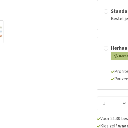
Standaa
Bestel j
Herhaal
Herh
Profite
Pauzee
Voor 21:30 be
Kies zelf
waa