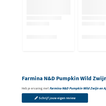
15.8mg; Selenium (geïnactiveerde geseeniseerde gi
taurine 1000mg; L?Carnitine 300mg. Sensoriële to
rozemarijnextract. Antioxidanten: tocoferolextract
Farmina N&D Pumpkin Wild Zwijn
Heb je ervaring met
Farmina N&D Pumpkin Wild Zwijn en A
Schrijf jouw eigen review