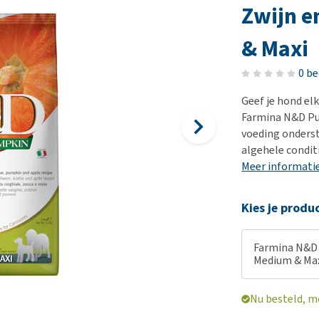
Bench
Nierproblemen
BARF
Ni
ho
er
Zwijn e
Voer- en drinkbakken
Ouderdom en dementie
Puppy apotheek
Ou
He
nvoer
& Maxi
hu
Op reis en onderweg
Overgewicht en conditie
Vuurwerkangst
Ov
r
Be
Bekijk alles
Bekijk alles
Puppy benodigdheden
0 b
Sp
Bekijk alles
Vr
Geef je hond el
Farmina N&D Pu
Be
voeding onderst
algehele conditi
Meer informati
Kies je produ
Farmina N&D 
Medium & Maxi
Nu besteld, m