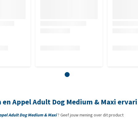
st): 0.00088mg; DL-methionine, technisch zuiver 4000mg;
evoegingsmiddelen: groene thee-extract 100mg;
en van plantaardige oliën.
 en Appel Adult Dog Medium & Maxi ervar
ppel Adult Dog Medium & Maxi
? Geef jouw mening over dit product