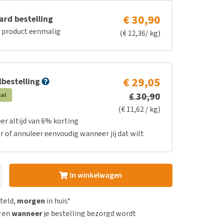
€ 30,90
rd bestelling
e product eenmalig
(€ 12,36/ kg)
€ 29,05
bestelling
€ 30,90
aal
(€ 11,62 / kg)
er altijd van 6% korting
r of annuleer eenvoudig wanneer jij dat wilt
In winkelwagen
steld,
morgen
in huis*
r
en
wanneer
je bestelling bezorgd wordt