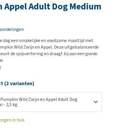
erproblemen
nd te zwaar wordt?
n Appel Adult Dog Medium
derdom en dementie
lp! Mijn hond plast in
is. Wat nu?
ergewicht en conditie
kijk alles
eoordelingen
ieren, pezen en botten
uchtbaarheid
ke dag een smakelijke en voedzame maaltijd met
mpkin Wild Zwijn en Appel. Deze uitgebalanceerde
kijk alles
eunt de spijsvertering en draagt bij aan een goede
e.
e
ct (2 varianten)
Pumpkin Wild Zwijn en Appel Adult Dog
 - 2,5 kg
orgen in huis