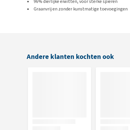
96% dierlijke eiwitten, voor sterke spieren
Graanvrij en zonder kunstmatige toevoegingen
Met pompoen: goed voor de spijsvertering
Gelijkmatige energie dankzij lage glycemische i
Gemaakt met zorgvuldig geselecteerde ingredi
Smaak
Andere klanten kochten ook
Wild zwijn, pompoen en appel
Inhoud
2,5 of 12 kg
Samenstelling
Wild zwijn (24%), gedehydrateerd wild zwijn eiwit
gedroogde eieren, visolie (van haring), erwtenvezel