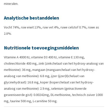
mineralen.
Analytische bestanddelen
Vocht 74%, ruw eiwit 13%, ruw vet 4%, ruwe celstof 0.7%, ruwe as
2.8%.
Nutritionele toevoegingsmiddelen
Vitamine A 4000 IU, vitamine D3 400 IU, vitamine E 130 mg,
cholinechloride 400 mg, zink (zinkchelaat van het hydroxy-analoog van
methionine): 36 mg, mangaan (mangaanchelaat van het hydroxy-
analoog van methionine): 6.8 mg, ijzer (ijzer(II)chelaat van
glycinehydraat): 16.8 mg, koper (koperchelaat van het hydroxy-
analoog van methionine): 2.9 mg, selenium (geïnactiveerde
geseeniseerde gist): 0.00242mg, DL-methionine, technisch zuiver 1000
mg, taurine 500 mg, L-carnitine 50 mg.