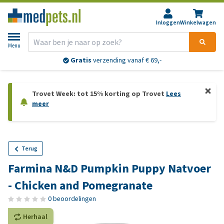
Inloggen
Winkelwagen
Menu
Gratis
verzending vanaf € 69,-
Trovet Week: tot 15% korting op Trovet
Lees
meer
Terug
Farmina N&D Pumpkin Puppy Natvoer
- Chicken and Pomegranate
0 beoordelingen
Herhaal