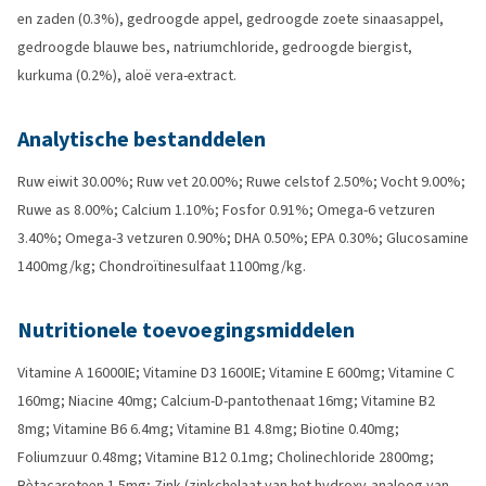
en zaden (0.3%), gedroogde appel, gedroogde zoete sinaasappel,
gedroogde blauwe bes, natriumchloride, gedroogde biergist,
kurkuma (0.2%), aloë vera-extract.
Analytische bestanddelen
Ruw eiwit 30.00%; Ruw vet 20.00%; Ruwe celstof 2.50%; Vocht 9.00%;
Ruwe as 8.00%; Calcium 1.10%; Fosfor 0.91%; Omega-6 vetzuren
3.40%; Omega-3 vetzuren 0.90%; DHA 0.50%; EPA 0.30%; Glucosamine
1400mg/kg; Chondroïtinesulfaat 1100mg/kg.
Nutritionele toevoegingsmiddelen
Vitamine A 16000IE; Vitamine D3 1600IE; Vitamine E 600mg; Vitamine C
160mg; Niacine 40mg; Calcium-D-pantothenaat 16mg; Vitamine B2
8mg; Vitamine B6 6.4mg; Vitamine B1 4.8mg; Biotine 0.40mg;
Foliumzuur 0.48mg; Vitamine B12 0.1mg; Cholinechloride 2800mg;
Bètacaroteen 1.5mg; Zink (zinkchelaat van het hydroxy-analoog van