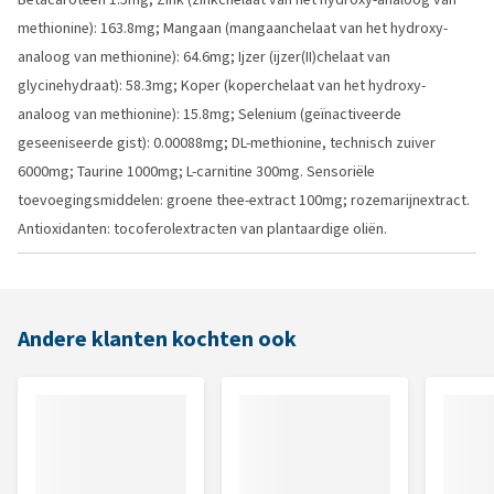
methionine): 163.8mg; Mangaan (mangaanchelaat van het hydroxy-
analoog van methionine): 64.6mg; Ijzer (ijzer(II)chelaat van
glycinehydraat): 58.3mg; Koper (koperchelaat van het hydroxy-
analoog van methionine): 15.8mg; Selenium (geïnactiveerde
geseeniseerde gist): 0.00088mg; DL-methionine, technisch zuiver
6000mg; Taurine 1000mg; L-carnitine 300mg. Sensoriële
toevoegingsmiddelen: groene thee-extract 100mg; rozemarijnextract.
Antioxidanten: tocoferolextracten van plantaardige oliën.
Andere klanten kochten ook