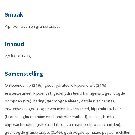
Smaak
Kip, pompoen en granaatappel
Inhoud
2,5 kg of 12 kg
Samenstelling
Ontbeende kip (24%), gedehydrateerd kippeneiwit (24%),
erwtenzetmeel, kippenvet, gedehydrateerd haringeiwit, gedroogde
pompoen (5%), haring, gedroogde eieren, visolie (van haring),
erwtenvezel, gedroogde wortelen, luzernemeel, kippenkraakbeen
(bron van glucosamine en chondroïtinesulfaat), inuline, fructo-
oligosachariden, gistextract (bron van manno-oligo-sacchariden),
gedroogde granaatappel (0.5%), gedroogde spinazie, psylliumschillen