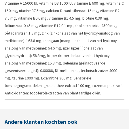
Vitamine A 15000 IU, vitamine D3 1500 IU, vitamine E 600 mg, vitamine C
150 mg, niacine 37.5mg, calcium-D-pantothenaat 15 mg, vitamine B2
7.5 mg, vitamine B6 6 mg, vitamine B1 4.5 mg, biotine 0.38 mg,
foliumzuur 0.45 mg, vitamine B12 0.1 mg, cholinechloride 2500 mg,
bètacaroteen 1.5 mg, zink (zinkchelaat van het hydroxy-analoog van
methionine): 163.8 mg, mangaan (mangaanchelaat van het hydroxy-
analoog van methionine): 64.6 mg, ijzer (ijzer(II)chelaat van
glycinehydraat): 58.3mg, koper (koperchelaat van het hydroxy-
analoog van methionine): 15.8 mg, selenium (geïnactiveerde
geseeniseerde gist): 0.00088, DL-methionine, technisch zuiver 4000
mg, taurine 1000 mg, L-carnitine 300 mg. Sensoriële
toevoegingsmiddelen: groene thee-extract 100 mg, rozemarijnextract.
Antioxidanten: tocoferolextracten van plantaardige oliën.
Andere klanten kochten ook