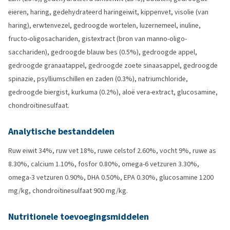
eieren, haring, gedehydrateerd haringeiwit, kippenvet, visolie (van
haring), erwtenvezel, gedroogde wortelen, luzernemeel, inuline,
fructo-oligosachariden, gistextract (bron van manno-oligo-
sacchariden), gedroogde blauw bes (0.5%), gedroogde appel,
gedroogde granaatappel, gedroogde zoete sinaasappel, gedroogde
spinazie, psylliumschillen en zaden (0.3%), natriumchloride,
gedroogde biergist, kurkuma (0.2%), aloë vera-extract, glucosamine,
chondroïtinesulfaat.
Analytische bestanddelen
Ruw eiwit 34%, ruw vet 18%, ruwe celstof 2.60%, vocht 9%, ruwe as
8.30%, calcium 1.10%, fosfor 0.80%, omega-6 vetzuren 3.30%,
omega-3 vetzuren 0.90%, DHA 0.50%, EPA 0.30%, glucosamine 1200
mg/kg, chondroïtinesulfaat 900 mg/kg.
Nutritionele toevoegingsmiddelen