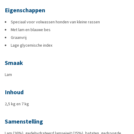
Eigenschappen
Speciaal voor volwassen honden van kleine rassen
Met lam en blauwe bes
Graanvrij
Lage glycemische index
Smaak
Lam
Inhoud
2,5 kg en 7 kg
Samenstelling
Lam (26%), gedehydrateerd lamseiwit (25%), bataten, gedroogde