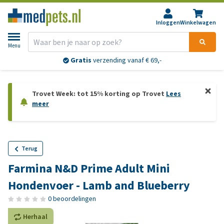
Inloggen
Winkelwagen
Menu
Gratis
verzending vanaf € 69,-
Trovet Week: tot 15% korting op Trovet
Lees
meer
Terug
Farmina N&D Prime Adult Mini
Hondenvoer - Lamb and Blueberry
0 beoordelingen
Herhaal