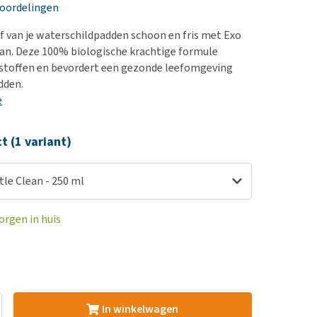
erproblemen
nd te zwaar wordt?
eoordelingen
derdom en dementie
lp! Mijn hond plast in
jf van je waterschildpadden schoon en fris met Exo
is. Wat nu?
ergewicht en conditie
ean. Deze 100% biologische krachtige formule
kijk alles
lstoffen en bevordert een gezonde leefomgeving
ieren, pezen en botten
dden.
uchtbaarheid
e
kijk alles
ct (1 variant)
tle Clean - 250 ml
orgen in huis
In winkelwagen