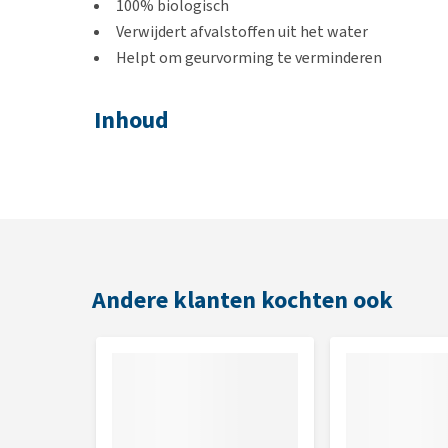
100% biologisch
Verwijdert afvalstoffen uit het water
Helpt om geurvorming te verminderen
Inhoud
250 ml
Gebruik
Schud goed voor gebruiken en gebruik 5 ml per 38 lit
Andere klanten kochten ook