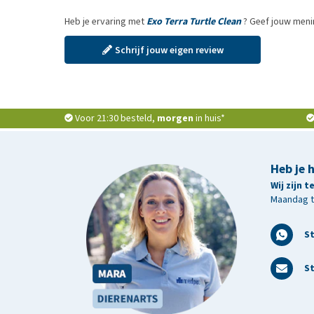
Heb je ervaring met
Exo Terra Turtle Clean
? Geef jouw meni
Schrijf jouw eigen review
Voor 21:30 besteld,
morgen
in huis*
Heb je 
Wij zijn 
Maandag t/
S
St