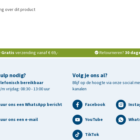
ng over dit product
Gratis
verzending vanaf € 69,-
Retourneren?
30 dag
hulp nodig?
Volg je ons al?
telefonisch bereikbaar
Blijf op de hoogte via onze social m
m vrijdag: 08:30 - 13:00 uur
kanalen
tuur ons een WhatsApp bericht
Facebook
Inst
uur ons een e-mail
YouTube
What
TikTok