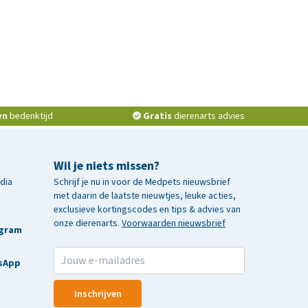
en
bedenktijd
Gratis
dierenarts advies
Wil je niets missen?
edia
Schrijf je nu in voor de Medpets nieuwsbrief
met daarin de laatste nieuwtjes, leuke acties,
exclusieve kortingscodes en tips & advies van
onze dierenarts.
Voorwaarden nieuwsbrief
agram
sApp
Inschrijven