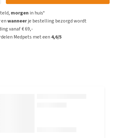
steld,
morgen
in huis*
r
en
wanneer
je bestelling bezorgd wordt
ing vanaf € 69,-
rdelen Medpets met een
4,6/5