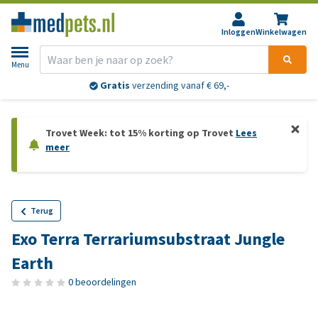
Inloggen
Winkelwagen
Menu
Gratis
verzending vanaf € 69,-
Trovet Week: tot 15% korting op Trovet
Lees
meer
Terug
Exo Terra Terrariumsubstraat Jungle
Earth
0 beoordelingen