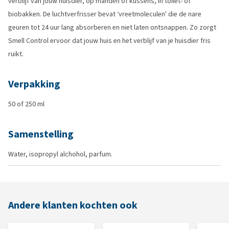
verblijf van jouw huisdier, op manden of kussens, in toilet- of
biobakken. De luchtverfrisser bevat ‘vreetmoleculen' die de nare
geuren tot 24 uur lang absorberen en niet laten ontsnappen. Zo zorgt
Smell Control ervoor dat jouw huis en het verblijf van je huisdier fris
ruikt.
Verpakking
50 of 250 ml
Samenstelling
Water, isopropyl alchohol, parfum.
Andere klanten kochten ook