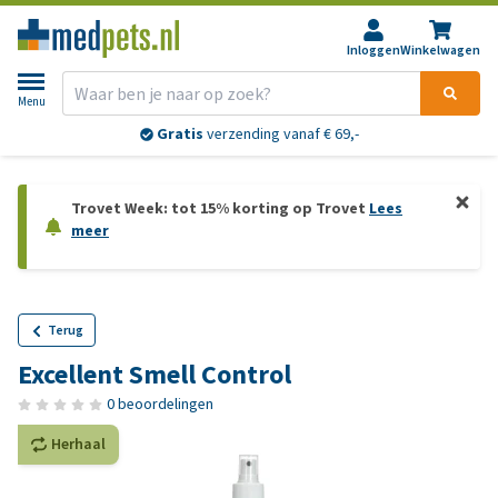
Inloggen
Winkelwagen
Menu
Gratis
verzending vanaf € 69,-
Trovet Week: tot 15% korting op Trovet
Lees
meer
Terug
Excellent Smell Control
0 beoordelingen
Herhaal