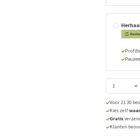
Herhaal
Herh
Profite
Pauzee
Voor 21:30 be
Kies zelf
waa
Gratis
verzend
Klanten beoo