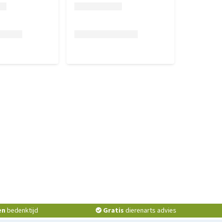
en
bedenktijd
Gratis
dierenarts advies