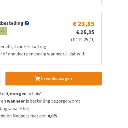
€ 23,85
bestelling
€ 25,35
aal
(€ 119,25 / l)
er altijd van 6% korting
r of annuleer eenvoudig wanneer jij dat wilt
In winkelwagen
steld,
morgen
in huis*
r
en
wanneer
je bestelling bezorgd wordt
ing vanaf € 69,-
rdelen Medpets met een
4,6/5