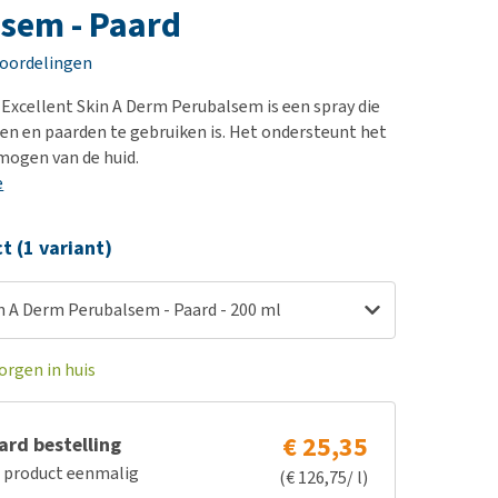
erproblemen
nd te zwaar wordt?
sem - Paard
derdom en dementie
lp! Mijn hond plast in
eoordelingen
is. Wat nu?
ergewicht en conditie
kijk alles
Excellent Skin A Derm Perubalsem is een spray die
ieren, pezen en botten
ten en paarden te gebruiken is. Het ondersteunt het
uchtbaarheid
mogen van de huid.
e
kijk alles
ct (1 variant)
n A Derm Perubalsem - Paard - 200 ml
orgen in huis
€ 25,35
rd bestelling
e product eenmalig
(€ 126,75/ l)