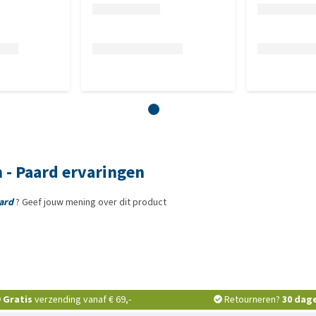
 - Paard ervaringen
ard
? Geef jouw mening over dit product
Gratis
verzending vanaf € 69,-
Retourneren?
30 dag