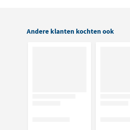
Alleen voor uitwendig gebruik.
Inhoud
Andere klanten kochten ook
200 ml
Samenstelling
Butaan/propaan, levertraan, polysorbaat 20, Myroxy
communis zaadolie (castor), lanoline, silica.