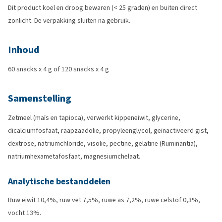
Dit product koel en droog bewaren (< 25 graden) en buiten direct
zonlicht. De verpakking sluiten na gebruik.
Inhoud
60 snacks x 4 g of 120 snacks x 4 g
Samenstelling
Zetmeel (maïs en tapioca), verwerkt kippeneiwit, glycerine,
dicalciumfosfaat, raapzaadolie, propyleenglycol, geïnactiveerd gist,
dextrose, natriumchloride, visolie, pectine, gelatine (Ruminantia),
natriumhexametafosfaat, magnesiumchelaat.
Analytische bestanddelen
Ruw eiwit 10,4%, ruw vet 7,5%, ruwe as 7,2%, ruwe celstof 0,3%,
vocht 13%.