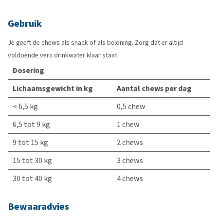
Gebruik
Je geeft de chews als snack of als beloning. Zorg dat er altijd
voldoende vers drinkwater klaar staat.
Dosering
Lichaamsgewicht in kg
Aantal chews per dag
< 6,5 kg
0,5 chew
6,5 tot 9 kg
1 chew
9 tot 15 kg
2 chews
15 tot 30 kg
3 chews
30 tot 40 kg
4 chews
Bewaaradvies