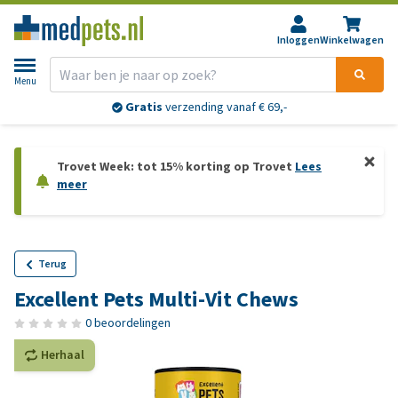
Inloggen
Winkelwagen
Menu
Gratis
verzending vanaf € 69,-
Trovet Week: tot 15% korting op Trovet
Lees
meer
Terug
Excellent Pets Multi-Vit Chews
0 beoordelingen
Herhaal